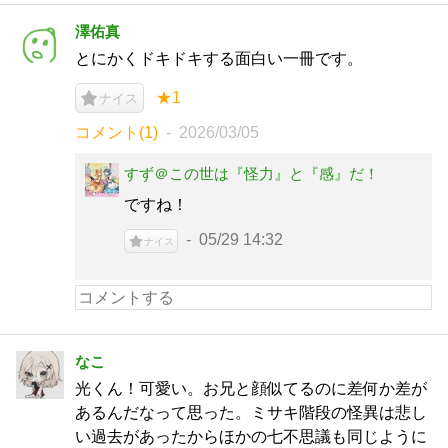
澤佑真
とにかくドキドキする面白い一冊です。
★1
ナイス
コメント(1)
2026/03/05
すず＠この世は『怪力』と『感』だ！
ですね！
05/29 14:32
ナイス
なこ
光くん！可愛い。お兄と顔似てるのに差何か差が
あるんだなって思った。ミサキ階段の怪異は悲し
い過去があったからほかの七不思議も同じように