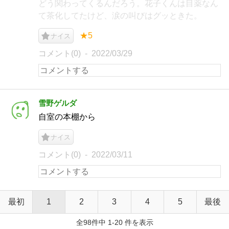
どう関わってくるんだろう。花子くんは目薬なん
て茶化してたけど、涙の叫びはグッときた。
★5
ナイス
コメント(0)
2022/03/29
雪野ゲルダ
自室の本棚から
ナイス
コメント(0)
2022/03/11
最初
1
2
3
4
5
最後
全98件中 1-20 件を表示