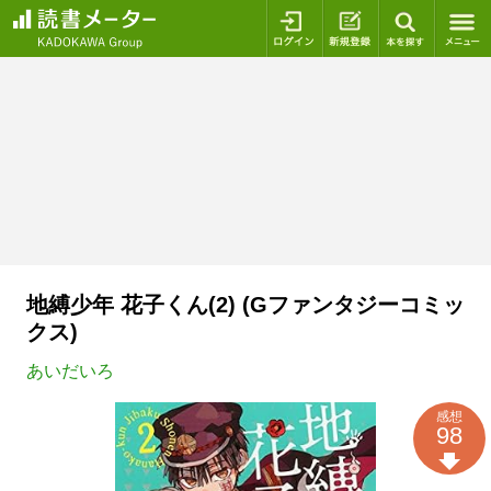
ログイン
新規登録
本を探
地縛少年 花子くん(2) (Gファンタジーコミッ
クス)
あいだいろ
感想
98