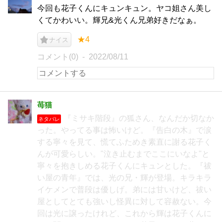
今回も花子くんにキュンキュン。ヤコ姐さん美し
くてかわいい。輝兄&光くん兄弟好きだなぁ。
★4
ナイス
コメント(0)
2022/08/11
苺猫
『ミサキ階段』の狐さん、なんだか切なか
ネタバレ
った。やってる事は怖いけど。『告白の木』で涙
する寧々を見て、慌てふためき素直に謝る花子く
んが可愛らしい。"泣き止むまでここにいなよ"と
寧々を抱きしめる花子くんにキュンとした。『祓
い屋の青年』では、光の兄・輝が登場。キラキラ
イケメンで普段は優しげ。弟には甘いけど、祓い
屋としてとても強いし怪異に対して容赦ない。今
回は光に譲ったけれど、これから輝は花子くんに