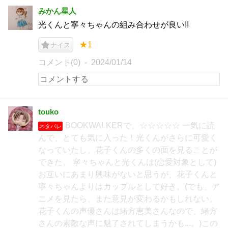
みかん星人
光くんと寧々ちゃんの組み合わせが良い!!
★1
ナイス
コメント(0)
2024/01/14
touko
BOOKWALKERで、☆☆☆☆☆ 一気に読
ネタバレ
んで、とても気に入った！光くんがさらに可愛く
なっていたし、花子くんの多くの面を見ることが
できた。 寧々ちゃんと光くんは(恋愛対象として)
お互いにあまり興味がないと思うが、花子くんと
寧々ちゃんよりはカップルとして好き。(でも、ア
ニメを見たら、また意見が変わるかもしれない。
花子くんの声優さんは緒方恵美さんなので、緒方
さんの素敵な声に魅了されてしまうかも...。)この