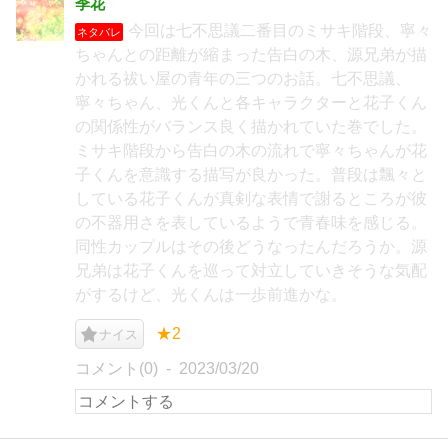
季花
今回は七不思議二番目のミサキ階段、寧々
ネタバレ
ちゃんとの距離が縮まった告白の木、源兄弟が描
かれる祓い屋の青年の三つのお話。七不思議、
寧々ちゃん、光くんと各キャラクターと花子くん
の関係性がバランス良く描かれていた巻でした。
ミサキ階段から告白の木の流れで寧々ちゃんが花
子くんを意識する描写が良かった。普段は飄々と
している花子くんが真剣な表情で謝るところが彼
の不器用さを表しているようで青春味を感じる。
同性カップルはその後どうなったんだろうか。源
兄弟は花子くんを巡って対立していきそうな気配
がするけど、光くんは一歩前進かな。
★2
ナイス
コメント(0)
2023/03/20