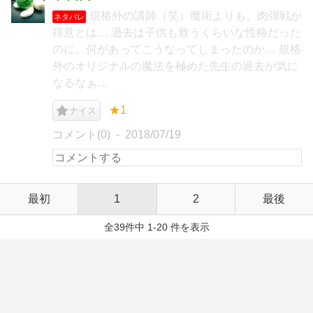
規格外の講師（笑）魔術よりも、肉弾戦が
ネタバレ
得意とは… 過去は子供も救うくらいな性格だった
のに、何があってこうなってしまったのか… 規格
外のオリジナルの魔法を極めた先生の過去が気に
なるなぁ…
★1
ナイス
コメント(0)
2018/07/19
最初
1
2
最後
全39件中 1-20 件を表示