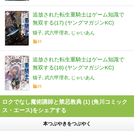
追放された転生重騎士はゲーム知識で
無双する(17) (ヤングマガジンKC)
猫子
武六甲理衣
じゃいあん
43
追放された転生重騎士はゲーム知識で
無双する(18) (ヤングマガジンKC)
猫子
武六甲理衣
じゃいあん
25
ロクでなし魔術講師と禁忌教典 (1) (角川コミック
ス・エース)をシェアする
本つぶやきをつぶやく