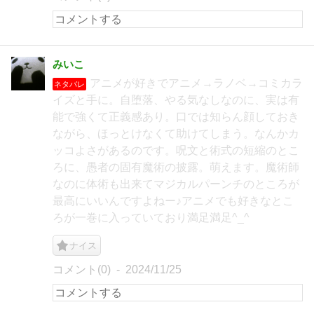
みいこ
アニメが好きでアニメ→ラノベ→コミカラ
ネタバレ
イズと手に。自堕落、やる気なしなのに、実は有
能で強くて正義感あり。口では知らん顔しておき
ながら、ほっとけなくて助けてしまう。なんかカ
ッコよさがあるのです。呪文と術式の短縮のとこ
ろに、愚者の固有魔術の披露。萌えます。魔術師
なのに体術も出来てマジカルパーンチのところが
最高にいいんですよねー♪アニメでも好きなとこ
ろが一巻に入っていており満足満足^_^
ナイス
コメント(0)
2024/11/25