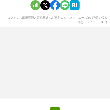
ロクでなし魔術講師と禁忌教典 (1) (角川コミックス・エース)
の
評価
41
％
感想・レビュー
39
件