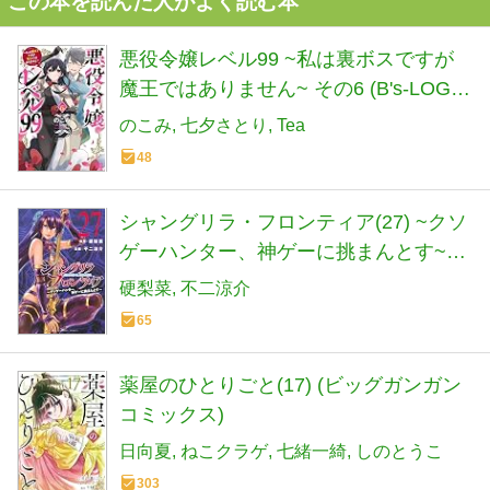
この本を読んだ人がよく読む本
悪役令嬢レベル99 ~私は裏ボスですが
魔王ではありません~ その6 (B's-LOG
COMICS)
のこみ
七夕さとり
Tea
48
シャングリラ・フロンティア(27) ~クソ
ゲーハンター、神ゲーに挑まんとす~
(KCデラックス)
硬梨菜
不二涼介
65
薬屋のひとりごと(17) (ビッグガンガン
コミックス)
日向夏
ねこクラゲ
七緒一綺
しのとうこ
303