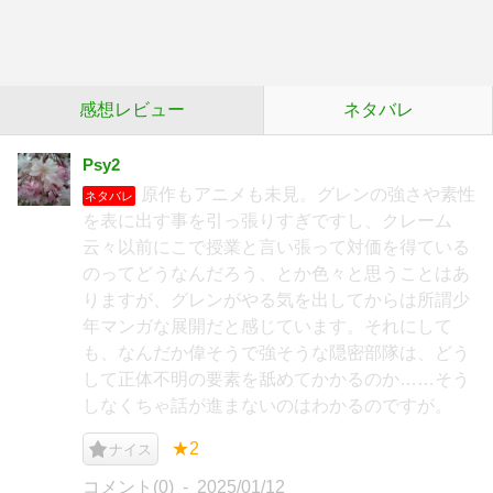
感想レビュー
ネタバレ
Psy2
原作もアニメも未見。グレンの強さや素性
ネタバレ
を表に出す事を引っ張りすぎですし、クレーム
云々以前にこで授業と言い張って対価を得ている
のってどうなんだろう、とか色々と思うことはあ
りますが、グレンがやる気を出してからは所謂少
年マンガな展開だと感じています。それにして
も、なんだか偉そうで強そうな隠密部隊は、どう
して正体不明の要素を舐めてかかるのか……そう
しなくちゃ話が進まないのはわかるのですが。
★2
ナイス
コメント(0)
2025/01/12