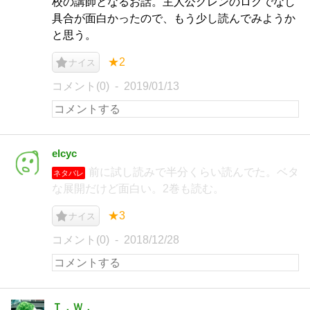
校の講師となるお話。主人公グレンのロクでなし
具合が面白かったので、もう少し読んでみようか
と思う。
★2
ナイス
コメント(0)
2019/01/13
elcyc
前に試し読みで半分くらい読んでた。ベタ
ネタバレ
な展開だけど面白い。2巻も読む。
★3
ナイス
コメント(0)
2018/12/28
Ｔ．Ｗ．