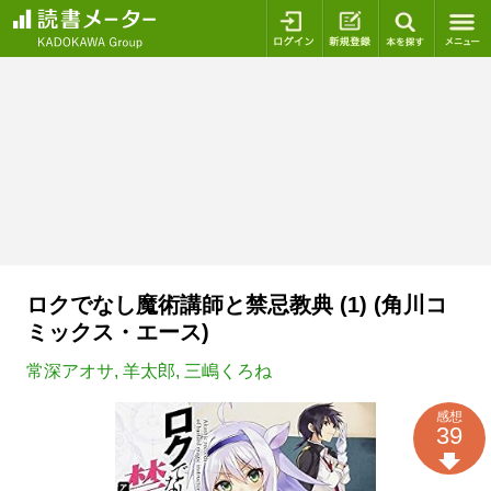
ログイン
新規登録
本を探
ロクでなし魔術講師と禁忌教典 (1) (角川コ
ミックス・エース)
常深アオサ
,
羊太郎
,
三嶋くろね
感想
39