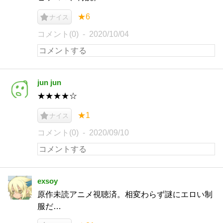
★6
ナイス
コメント(0)
2020/10/04
jun jun
★★★★☆
★1
ナイス
コメント(0)
2020/09/10
exsoy
原作未読アニメ視聴済。相変わらず謎にエロい制
服だ…