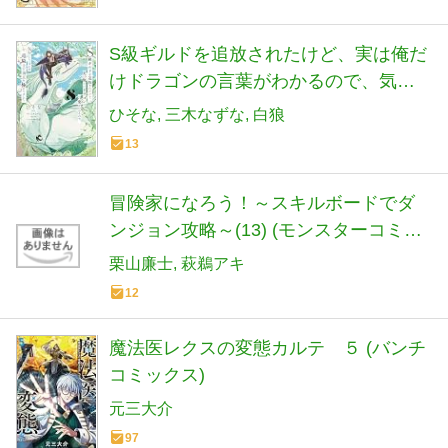
S級ギルドを追放されたけど、実は俺だ
けドラゴンの言葉がわかるので、気付
いたときには竜騎士の頂点を極めてま
ひそな
三木なずな
白狼
した。 8 (電撃コミックスNEXT)
13
冒険家になろう！～スキルボードでダ
ンジョン攻略～(13) (モンスターコミッ
クス)
栗山廉士
萩鵜アキ
12
魔法医レクスの変態カルテ ５ (バンチ
コミックス)
元三大介
97