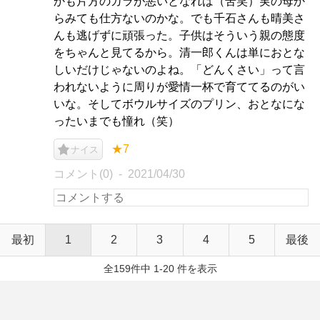
かも片方のガラが悪いとなれば（苦笑）実の母か
らみても仕方ないのかな。でも千石さんも晴美さ
んも逃げずに頑張った。子供はそういう親の態度
をちゃんと見てるから。清一郎くんは単におとな
しいだけじゃないのよね。「どんくさい」って言
われないように周りが愛情一杯で育ててるのがい
いな。そしてボウルサイズのプリン、おとなにな
ったいまでも憧れ（笑）
★7
ナイス
コメント(0)
2021/04/30
最初
1
2
3
4
5
最後
全159件中 1-20 件を表示