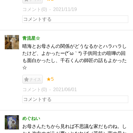
コメント(0)
2021/11/19
青流星☆
晴海とお母さんの関係がどうなるかとハラハラし
たけど、よかったー(*´ω｀*) 子供同士の喧嘩の回
も面白かったし、千石くんの師匠の話もよかった
☆
★5
ナイス
コメント(0)
2021/06/01
めぐねい
お母さんたちから見れば不思議な家だものね。し