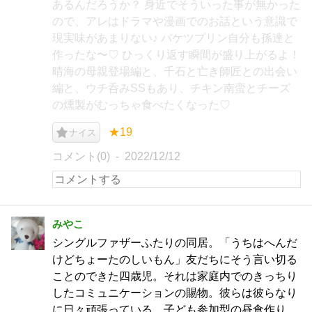
あるんだろうか？ 身近でそういった事が無かった
ので、アレはドラマや漫画でのお話という意識で
現実味があまりない♪ バケツプリン自分も孫達と
作ったな〜♡ ひっくり返す瞬間が盛り上がるよ！
晴海の母親登場編と、千石と亡き師匠との出会い
編と、ウチ呑みSSもあり、チキン南蛮とチーズ
の燻製がむっちゃ食べたくなった♡
★19
ナイス
コメント(0)
2022/12/12
みやこ
シングルファザーふたりの同居。「うちはへんだ
けどちょーたのしいもん」友だちにそう言い切る
ことのできた四歳児。それは家庭内でのきっちり
したコミュニケーションの賜物。彼らは彼らなり
に日々頑張っている。子ども参加型の昼食作り。