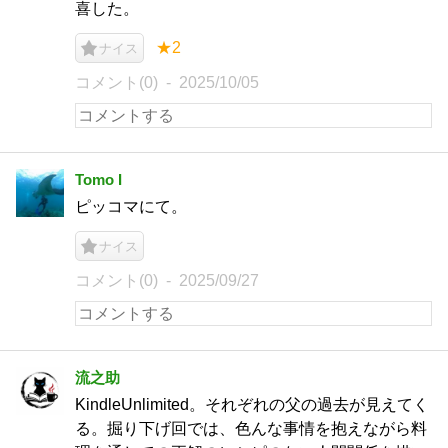
喜した。
★2
ナイス
コメント(0)
2025/10/05
Tomo I
ピッコマにて。
ナイス
コメント(0)
2025/09/27
流之助
KindleUnlimited。それぞれの父の過去が見えてく
る。掘り下げ回では、色んな事情を抱えながら料