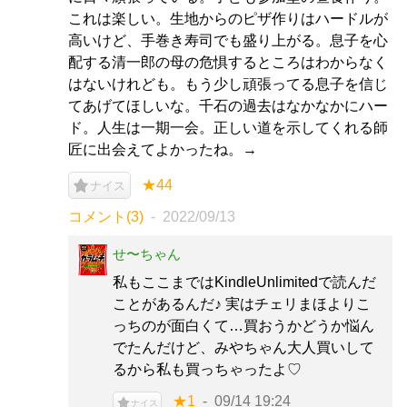
これは楽しい。生地からのピザ作りはハードルが
高いけど、手巻き寿司でも盛り上がる。息子を心
配する清一郎の母の危惧するところはわからなく
はないけれども。もう少し頑張ってる息子を信じ
てあげてほしいな。千石の過去はなかなかにハー
ド。人生は一期一会。正しい道を示してくれる師
匠に出会えてよかったね。→
★44
ナイス
コメント(3)
2022/09/13
せ〜ちゃん
私もここまではKindleUnlimitedで読んだ
ことがあるんだ♪ 実はチェリまほよりこ
っちのが面白くて…買おうかどうか悩ん
でたんだけど、みやちゃん大人買いして
るから私も買っちゃったよ♡
★1
09/14 19:24
ナイス