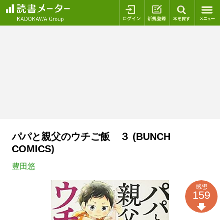
ログイン
新規登録
本を探
パパと親父のウチご飯 ３ (BUNCH
COMICS)
豊田悠
感想
159