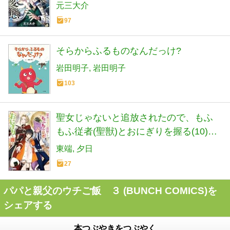
元三大介
97
そらからふるものなんだっけ?
岩田明子
岩田明子
103
聖女じゃないと追放されたので、もふ
もふ従者(聖獣)とおにぎりを握る(10)
(モンスターコミックスf)
東端
夕日
27
パパと親父のウチご飯 ３ (BUNCH COMICS)を
シェアする
本つぶやきをつぶやく