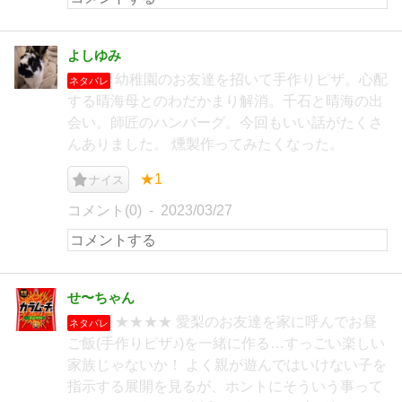
よしゆみ
幼稚園のお友達を招いて手作りピザ。心配
ネタバレ
する晴海母とのわだかまり解消。千石と晴海の出
会い。師匠のハンバーグ。今回もいい話がたくさ
んありました。 燻製作ってみたくなった。
★1
ナイス
コメント(0)
2023/03/27
せ〜ちゃん
★★★★ 愛梨のお友達を家に呼んでお昼
ネタバレ
ご飯(手作りピザ♪)を一緒に作る…すっごい楽しい
家族じゃないか！ よく親が遊んではいけない子を
指示する展開を見るが、ホントにそういう事って