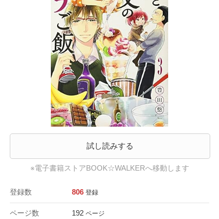
試し読みする
※電子書籍ストアBOOK☆WALKERへ移動します
登録数
806
登録
ページ数
192
ページ