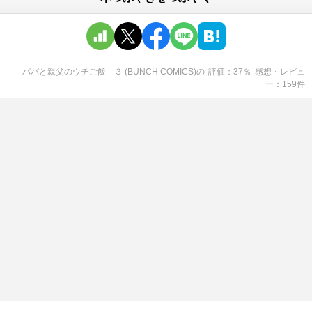
パパと親父のウチご飯 ３ (BUNCH COMICS)
の
評価
37
％
感想・レビュ
ー
159
件