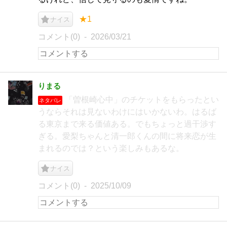
★1
ナイス
コメント(0)
2026/03/21
りまる
「曽根崎心中」のチケットをもらったとい
ネタバレ
うならそれは見ないわけにはいかないわ。はるば
る東京まで来る価値ある。でもちょっと過干渉す
ぎる。愛梨ちゃんと清一郎くんの間に将来恋が生
まれるのでは？という楽しみもあるな。
ナイス
コメント(0)
2025/10/09