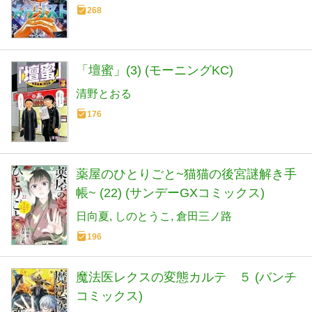
268
「壇蜜」(3) (モーニングKC)
清野とおる
176
薬屋のひとりごと~猫猫の後宮謎解き手
帳~ (22) (サンデーGXコミックス)
日向夏
しのとうこ
倉田三ノ路
196
魔法医レクスの変態カルテ ５ (バンチ
コミックス)