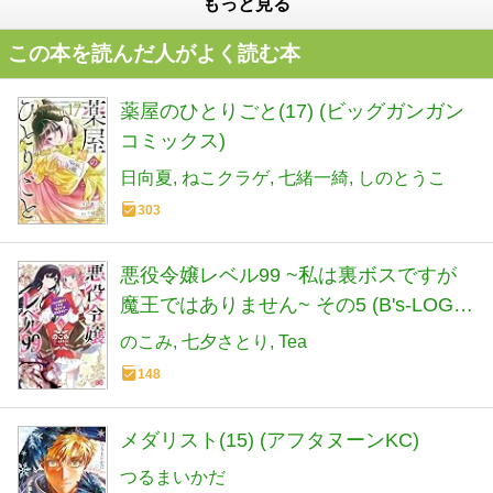
もっと見る
この本を読んだ人がよく読む本
薬屋のひとりごと(17) (ビッグガンガン
コミックス)
日向夏
ねこクラゲ
七緒一綺
しのとうこ
303
悪役令嬢レベル99 ~私は裏ボスですが
魔王ではありません~ その5 (B's-LOG
COMICS)
のこみ
七夕さとり
Tea
148
メダリスト(15) (アフタヌーンKC)
つるまいかだ