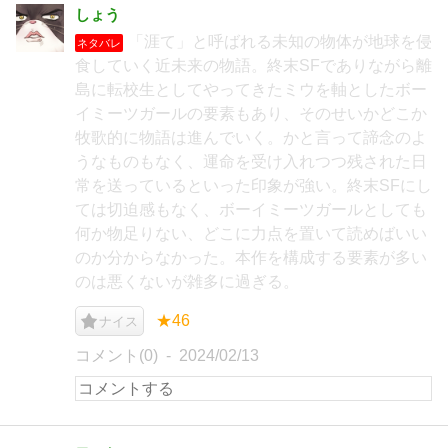
しょう
「涯て」と呼ばれる未知の物体が地球を侵
ネタバレ
食していく近未来の物語。終末SFでありながら離
島に転校生としてやってきたミウを軸としたボー
イミーツガールの要素もあり、そのせいかどこか
牧歌的に物語は進んでいく。かと言って諦念のよ
うなものもなく、運命を受け入れつつ残された日
常を送っているといった印象が強い。終末SFにし
ては切迫感もなく、ボーイミーツガールとしても
何か物足りない、どこに力点を置いて読めばいい
のか分からなかった。本作を構成する要素が多い
のは悪くないが雑多に過ぎる。
★46
ナイス
コメント(0)
2024/02/13