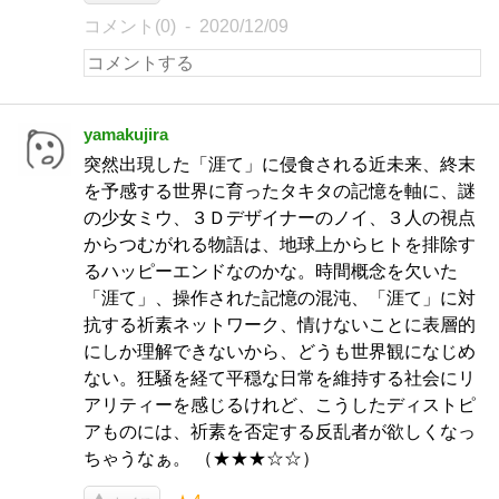
コメント(0)
2020/12/09
yamakujira
突然出現した「涯て」に侵食される近未来、終末
を予感する世界に育ったタキタの記憶を軸に、謎
の少女ミウ、３Ｄデザイナーのノイ、３人の視点
からつむがれる物語は、地球上からヒトを排除す
るハッピーエンドなのかな。時間概念を欠いた
「涯て」、操作された記憶の混沌、「涯て」に対
抗する祈素ネットワーク、情けないことに表層的
にしか理解できないから、どうも世界観になじめ
ない。狂騒を経て平穏な日常を維持する社会にリ
アリティーを感じるけれど、こうしたディストピ
アものには、祈素を否定する反乱者が欲しくなっ
ちゃうなぁ。 （★★★☆☆）