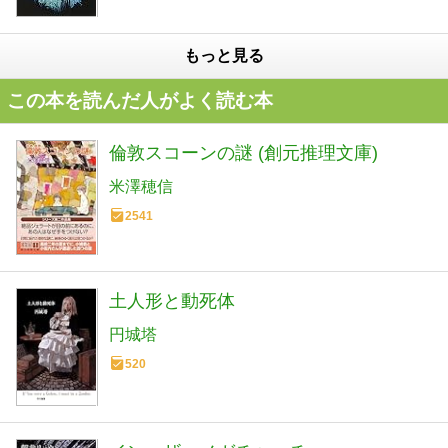
もっと見る
この本を読んだ人がよく読む本
倫敦スコーンの謎 (創元推理文庫)
米澤穂信
2541
土人形と動死体
円城塔
520