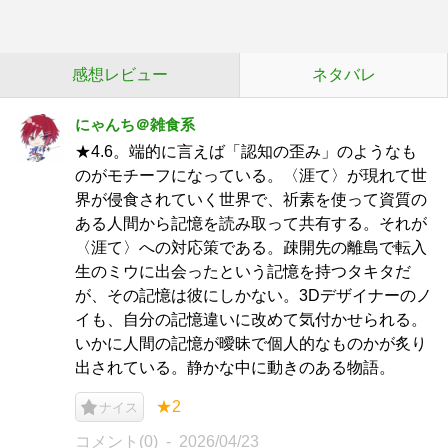
感想レビュー
ネタバレ
にゃんち＠雑食系
★4.6。端的に言えば「認知の歪み」のようなも
のがモチーフになっている。〈涯て〉が現れて世
界が侵食されていく世界で、祈素を使って資質の
ある人間から記憶を読み取って共有する。それが
〈涯て〉への対応策である。疎開先の離島で転入
生のミウに出会ったという記憶を持つタキタだ
が、その記憶は彼にしかない。3Dデザイナーのノ
イも、自分の記憶違いに改めて気付かせられる。
いかに人間の記憶が曖昧で個人的なものかが炙り
出されている。静かな中に動きのある物語。
★2
ナイス
コメント(0)
2026/04/23