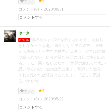
★4
ナイス
コメント(0)
2020/08/31
ゆーき
普段あんまりSFを読まないから、理解し
ネタバレ
きれなかったなあ。 緩やかな世界の終末。 過去
から未来へと一方向の世界とは違い、涯ては時間
に縛られない。自分の望む時間の自分に注目出来
る。うん、悪くないよなあ。 世界の終わりで私が
思い付くのは、生物は死に絶え、荒廃した世界。
それと比べれば随分とましだぞ。『涯て』案外、
良いかもね。
★4
ナイス
コメント(0)
2020/05/29