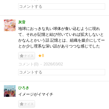
灰音
地球におっきな丸い球体が食い込むように現れ
て、それが記憶と結び付いていれば拡大しないと
かなんとかいう話 記憶とは、組織を媒介にしてー
とか少し理系な深い話がありつつな感じでした
★8
ナイス
コメント(0)
2026/03/02
ひろき
イメージがイマイチ
ナイス