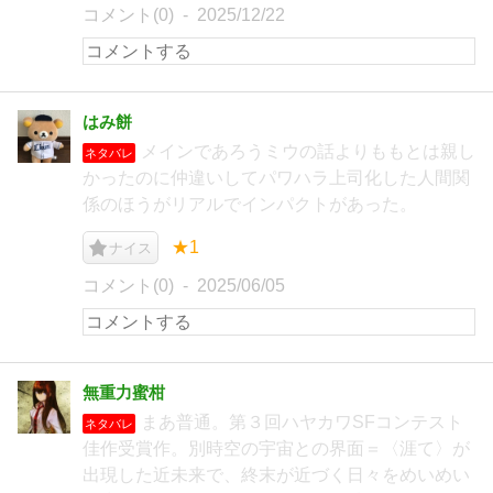
コメント(0)
2025/12/22
はみ餅
メインであろうミウの話よりももとは親し
ネタバレ
かったのに仲違いしてパワハラ上司化した人間関
係のほうがリアルでインパクトがあった。
★1
ナイス
コメント(0)
2025/06/05
無重力蜜柑
まあ普通。第３回ハヤカワSFコンテスト
ネタバレ
佳作受賞作。別時空の宇宙との界面＝〈涯て〉が
出現した近未来で、終末が近づく日々をめいめい