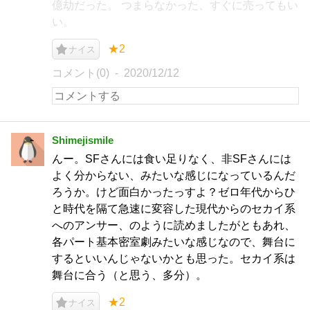
億劫だった。 つまらなかった、すぐに売ってもい
い。
★2
ナイス
コメント(0)
2020/12/12
Shimejismile
んー。SFさんには食い足りなく、非SFさんには
よく分からない、みたいな感じになっているんだ
ろうか。けど面白かったっすよ？ゼロ年代からひ
と時代を隔て急速に変容した現代からのセカイ系
へのアンサー、のように読めましたがともあれ、
各パート基本密室劇みたいな感じなので、舞台に
するといいんじゃないかとも思った。セカイ系は
舞台に合う（と思う、多分）。
★2
ナイス