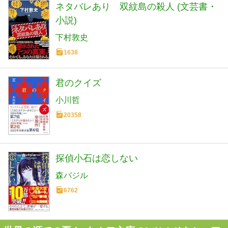
ネタバレあり 双紋島の殺人 (文芸書・
小説)
下村敦史
1638
君のクイズ
小川哲
20358
探偵小石は恋しない
森バジル
6762