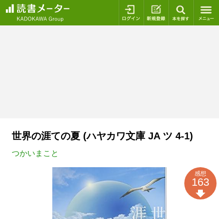
ログイン
新規登録
本を探
世界の涯ての夏 (ハヤカワ文庫 JA ツ 4-1)
つかいまこと
感想
163