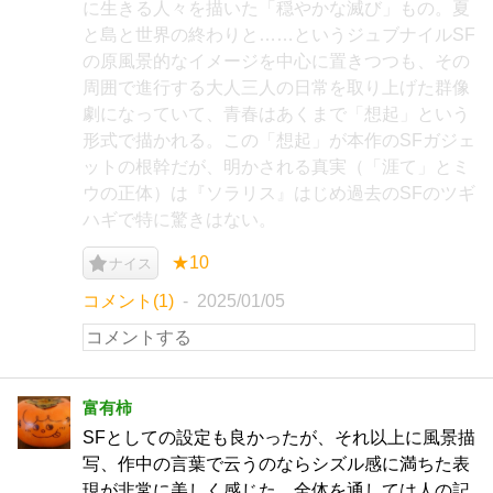
に生きる人々を描いた「穏やかな滅び」もの。夏
と島と世界の終わりと……というジュブナイルSF
の原風景的なイメージを中心に置きつつも、その
周囲で進行する大人三人の日常を取り上げた群像
劇になっていて、青春はあくまで「想起」という
形式で描かれる。この「想起」が本作のSFガジェ
ットの根幹だが、明かされる真実（「涯て」とミ
ウの正体）は『ソラリス』はじめ過去のSFのツギ
ハギで特に驚きはない。
★10
ナイス
コメント(1)
2025/01/05
富有柿
SFとしての設定も良かったが、それ以上に風景描
写、作中の言葉で云うのならシズル感に満ちた表
現が非常に美しく感じた。全体を通しては人の記