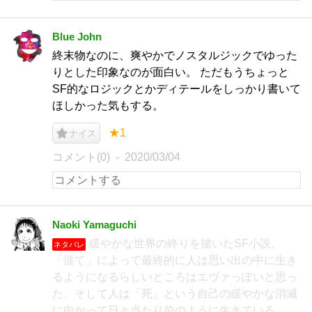
Blue John
終末物なのに、爽やかでノスタルジックでゆった
りとした印象なのが面白い。 ただもうちょっと
SF的なロジックとかディテールをしっかり書いて
ほしかった気もする。
★1
ナイス
コメント(0)
2020/03/04
Naoki Yamaguchi
緩やかな世界の終りを描いたSF小説。
ネタバレ
「涯て」によって最終的に人は思い出の中に生き
るようになるらしいところはエヴァっぽいと思っ
た。そして人は「死」という自己の緩やかな消滅
に向かって日々当たり前のように生きている。