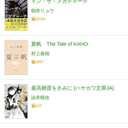
イン・ザ・メガチャーチ
朝井リョウ
22141
夏帆 The Tale of KAHO
村上春樹
2957
最高糖度をきみに (ハヤカワ文庫JA)
詠井晴佳
237