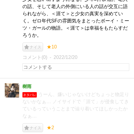
の話、そして老人の外側にいる人の話が交互に語
られながら、＜涯て＞と少女の真実を深めてい
く。ゼロ年代SFの雰囲気をまとったボーイ・ミー
ツ・ガールの物語。＜涯て＞は幸福をもたらすだ
ろうか。
★10
ナイス
コメント(0)
2022/12/20
樹雨
うーん、嫌いじゃないけどちょっと物足り
ネタバレ
ないかなぁ… ノイサイドで「涯て」が侵食してき
ているっていうことまで辿り着いてほしかったか
なぁ…
★2
ナイス