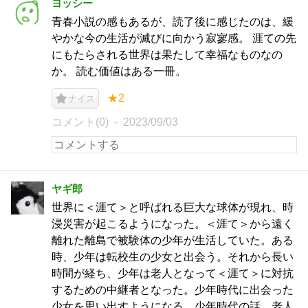
ヨッシー
青春小説の感もあるが、読了後に感じたのは、緩
やかな今の生活が滅びに向かう寂寥感。 涯ての先
にもたらされる世界は果たして幸福なものなの
か。 読む価値はある一冊。
★2
ナイス
コメント(0)
2023/09/03
ヤギ郎
世界に＜涯て＞と呼ばれる巨大な球体が現れ、時
浸災害が起こるようになった。＜涯て＞から遠く
離れた離島で被験体の少年が生活していた。ある
時、少年は転校生の少女と出会う。それから長い
時間が経ち、少年は老人となって＜涯て＞に対抗
するための中継者となった。少年時代に出会った
少女を思い出すようになる。少年時代の話、老人