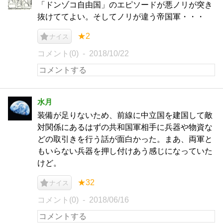
「ドンゾコ自由国」のエピソードが悪ノリが突き
抜けててよい。そしてノリが違う帝国軍・・・
★2
ナイス
コメント(0)
2018/10/22
水月
装備が足りないため、前線に中立国を建国して敵
対関係にあるはずの共和国軍相手に兵器や物資な
どの取引きを行う話が面白かった。まあ、両軍と
もいらない兵器を押し付けあう感じになっていた
けど。
★32
ナイス
コメント(0)
2018/06/16