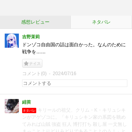
感想レビュー
ネタバレ
吉野茉莉
ドンゾコ自由国の話は面白かった。なんのために
戦争を……
ナイス
コメント(0)
2024/07/16
緋莢
キリールの祖父、クリム・K・キリュシキ
ネタバレ
ンがアゲゾコに。「キリュシキン家の系図を眺め
てみれば山賊 強盗 狂人 博打打ち 殺し屋 一文無し
まっことよりどりみどりであることよのう！」と