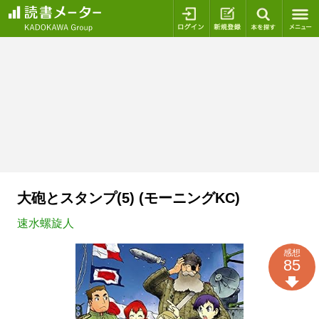
ログイン
新規登録
本を探
大砲とスタンプ(5) (モーニングKC)
速水螺旋人
感想
85