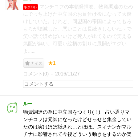
マンチコフの本領発揮巻。物資調達のため
ネタバレ
にでっち上げた中立国のお目付け役になって大儲
けしていた。けれど、同盟国の帝国によってもろ
もろが壊滅した。悪いことは長続きしないね～で
笑い話で済めばいいけど死人が出てるので笑える
気配が無い。可愛い絵柄の割りに展開がエグい
よ......
★1
ナイス
コメント(0)
2016/11/27
ルー
物資調達の為に中立国をつくり(！)、占い通りマ
ンチコフは元帥になったけどせっせと集金してい
たのは実はほぼ紙きれ…とほほ。スィナンがマル
チナに影響されて今後どういう動きをするのか楽