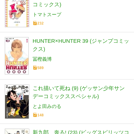
コミックス)
トマトスープ
232
HUNTER×HUNTER 39 (ジャンプコミッ
クス)
冨樫義博
589
これ描いて死ね (9) (ゲッサン少年サン
デーコミックススペシャル)
とよ田みのる
148
新九郎、奔る! (23) (ビッグスピリッツコ