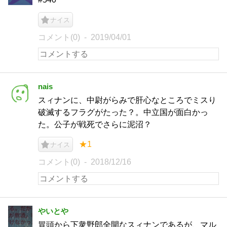
ナイス
コメント(0)
2019/04/01
nais
スィナンに、中尉がらみで肝心なところでミスり
破滅するフラグがたった？。中立国が面白かっ
た。公子が戦死でさらに泥沼？
★1
ナイス
コメント(0)
2018/12/16
やいとや
冒頭から下衆野郎全開なスィナンであるが、マル