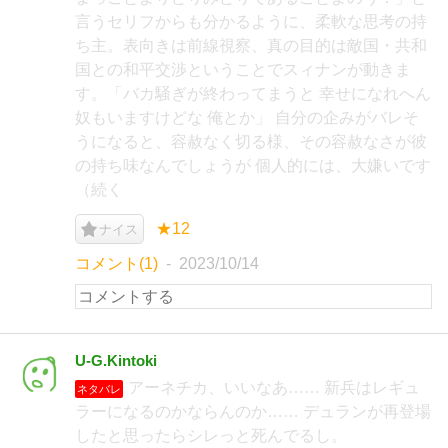
言うセリフからも分かるように、柔軟な思考の持
ち主。表向きは前線視察、真の目的は敵国・共和
国との和平交渉ということでスィナンが動きま
す。「バカ騒ぎが終わってまうと 幸せになれへん
奴もいますけどな 俺とか」 自分の企みがバレそ
うになると、容赦なく切る様、その容赦なさが彼
の持ち味なんでしょうが 個人的には、大嫌いです
（続く
★12
ナイス
コメント(1)
2023/10/14
U-G.Kintoki
アーネチカ、いいなあ…… 新兵はレギュ
ネタバレ
ラーになるのかならんのか…… デュランが再登場
したと思ったらシレっと死んでるし。