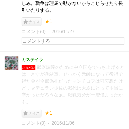
しみ。戦争は理屈で動かないからこじらせたり長
引いたりする。
★1
ナイス
コメント(0)
2016/11/27
カステイラ
武器調達のために中立国をでっち上げると
ネタバレ
は、さすが兵站軍。せっかく元帥になって役得で
得た金が全部偽札だったマンチコフは可哀想だけ
ど…ｗデュラン少佐の戦死は大尉にとって本当に
辛かっただろうなぁ。厭戦気分が一層強まったか
も。
★1
ナイス
コメント(0)
2016/11/06