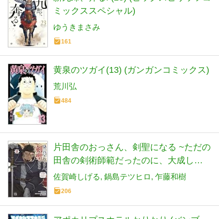
ミックススペシャル)
ゆうきまさみ
161
黄泉のツガイ(13) (ガンガンコミックス)
荒川弘
484
片田舎のおっさん、剣聖になる ~ただの
田舎の剣術師範だったのに、大成した
弟子たちが俺を放ってくれない件~ 9 (9)
佐賀崎しげる
鍋島テツヒロ
乍藤和樹
(ヤングチャンピオンコミックス)
206