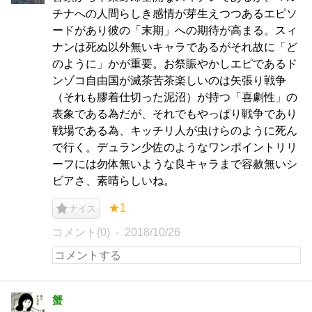
チナへの人間らしき感情が芽生えつつあるエピソ
ードがあり彼の「末期」への期待が高まる。スィ
ナンは死ぬ以外無いキャラであるがそれ故に「ど
のように」かが重要。お祭賑やかしエピであるド
ンゾコ自由国が滅茶苦茶楽しいのは矢張り戦争
（それも膠着仕切った泥沼）が持つ「喜劇性」の
表象である為だが、それでもやっぱり戦争であり
戦場である為、キッチリ人が虫けらのように死ん
で行く。デュラン少佐のようなワンポイントリリ
ーフには勿体無いような良キャラまで容赦無いシ
ビアさ、素晴らしいね。
★1
ナイス
コメント(0)
2018/10/26
蟹