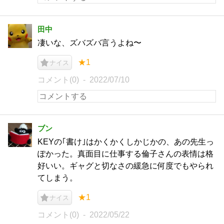
田中
凄いな、ズバズバ言うよね〜
★1
ナイス
コメント(0)
2022/07/10
ブン
KEYの｢書け｣はかくかくしかじかの、あの先生っ
ぽかった。真面目に仕事する倫子さんの表情は格
好いい。ギャグと切なさの緩急に何度でもやられ
てしまう。
★1
ナイス
コメント(0)
2022/05/22