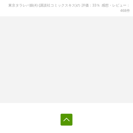
東京タラレバ娘(4) (講談社コミックスキス)
の
評価
33
％
感想・レビュー
468
件