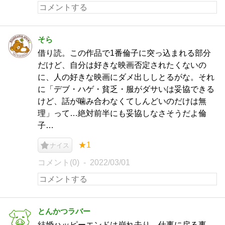
そら
借り読。この作品で1番倫子に突っ込まれる部分
だけど、自分は好きな映画否定されたくないの
に、人の好きな映画にダメ出ししとるがな。それ
に「デブ・ハゲ・貧乏・服がダサいは妥協できる
けど、話が噛み合わなくてしんどいのだけは無
理」って…絶対前半にも妥協しなさそうだよ倫
子…
★1
ナイス
コメント(0)
2022/03/01
とんかつラバー
結婚ハッピーエンドは崩れ去り、仕事に戻る事