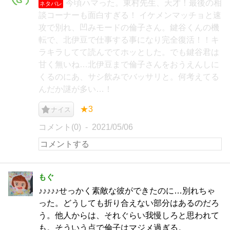
今頃ハマった。東村先生、天才！最後の相
ネタバレ
談コーナーも面白すぎる！ イケメンマッチョと速
攻で別れ、凹みモードの倫子さん。鍵谷くんの機
転で、北伊豆で仕事する事になり完全復活！！キ
ラキラしてて読んでてホッとした。でも鍵谷君は
甘く無いね…北伊豆まで倫子さんをおうえんしに
くるのにあ、サシ飲みでバッサリと。何考えてる
んだか謎が多い…！
★3
ナイス
コメント(0)
2021/05/06
もぐ
♪♪♪♪♪せっかく素敵な彼ができたのに…別れちゃ
った。どうしても折り合えない部分はあるのだろ
う。他人からは、それぐらい我慢しろと思われて
も。そういう点で倫子はマジメ過ぎる。