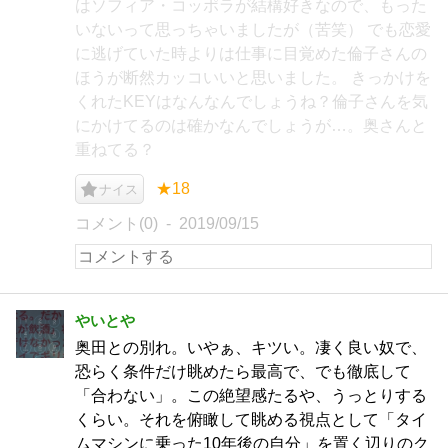
はソフィア・コッポラが結構好きなので、もった
いないって思っちゃいましたが（苦笑） でも恋愛
に逃げていた時よりは仕事に目覚めた倫子さんの
ほうが断然カッコいいと思いました。 きっかけを
くれたKEYはなんなんでしょうね？倫子さんを気
にかけてるのは確かなんでしょうが…。奥さんと
重ねてる？
★18
ナイス
コメント(0)
2019/09/15
やいとや
奥田との別れ。いやぁ、キツい。凄く良い奴で、
恐らく条件だけ眺めたら最高で、でも徹底して
「合わない」。この絶望感たるや、うっとりする
くらい。それを俯瞰して眺める視点として「タイ
ムマシンに乗った10年後の自分」を置く辺りのク