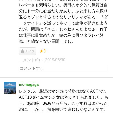
レバーさも素晴らしい。奥田のオタ的な気質は自
分にも十分に心当たりがあり、ふと来し方を振り
返るとゾッとするようなリアリティがある。『ダ
ークナイト』を巡ってネットで論争が起きたよう
だが、問題は「そこ」じゃねぇんだよなぁ。倫子
は仕事に目覚めたが、鍵の為に再びタラレバ降
臨、と儘ならない展開、よし。
★3
ナイス
コメント(0)
2019/06/30
momogaga
レンタル。最近のマンガは○話ではなくACT○だ。
ACT13タイムマシン女は考えさせられました。も
し、あの時、ああだったら。こうすればよかった
のに。しかし、前を向いて進むしかないんです。