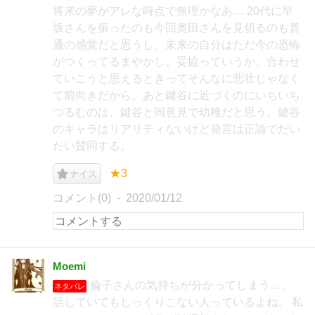
将来の夢がアレな時点で無理かなあ… 20代に早
坂さんを振ったのも今回奥田さんを見切るのも普
通の感覚だと思うし、未来の自分はただ今の恐怖
がつくってるまやかし。妥協っていうか、合わせ
ていこうと思えるときってそんなに悲壮じゃなく
て前向きだから。あと鍵谷に近づくのにいちいち
つるむのは、鍵谷と同意見で幼稚だと思う。鍵谷
のキャラはリアリティないけど発言は正論でだい
たい賛同する。
★3
ナイス
コメント(0)
2020/01/12
Moemi
倫子さんの気持ちが分かってしまう…。
ネタバレ
話していてもしっくりこない人っているよね。 私