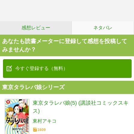
感想レビュー
ネタバレ
あなたも読書メーターに登録して感想を投稿して
みませんか？
今すぐ登録する（無料）
東京タラレバ娘シリーズ
東京タラレバ娘(5) (講談社コミックスキ
ス)
東村アキコ
1609