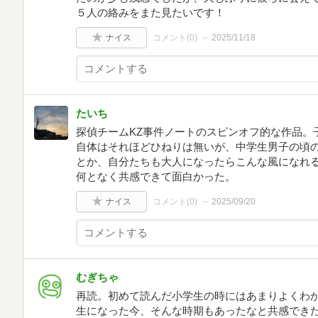
５人の絡みをまた見たいです！
ナイス
コメント(
0
)
2025/11/18
たいち
探偵チームKZ事件ノートのスピンオフ的な作品。
自体はそれほどひねりは無いが、中学生男子の頃
とか、自分たちも大人になったらこんな風になれ
何となく共感できて面白かった。
ナイス
コメント(
0
)
2025/09/20
むぎちゃ
再読。初めて読んだ小学生の時にはあまりよくわ
生になった今、そんな時期もあったなと共感でき