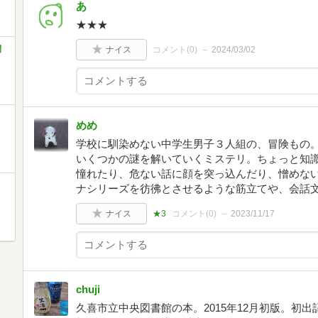
あ
★★★
間
ナイス
コメント(
0
)
2024/03/02
めめ
学校に馴染めない中学生男子３人組の、冒険もの
いくつかの謎を解いていくミステリ。ちょっと知
憧れたり、危ない話に顔を突っ込んだり、憎めな
ナシリーズを彷彿とさせるような筋立てや、会話
ナイス
★3
コメント(
0
)
2023/11/17
chuji
久喜市立中央図書館の本。2015年12月初版。初