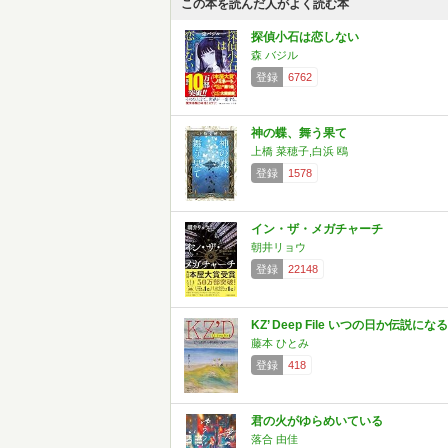
この本を読んだ人がよく読む本
探偵小石は恋しない
森 バジル
登録
6762
神の蝶、舞う果て
上橋 菜穂子,白浜 鴎
登録
1578
イン・ザ・メガチャーチ
朝井リョウ
登録
22148
KZ’ Deep File いつの日か伝説になる
藤本 ひとみ
登録
418
君の火がゆらめいている
落合 由佳