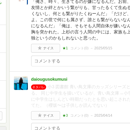
「俺さ、時々、生きてるのが嫌になるんだ。お前
ル
友情とか絆とかいう繋がりも、甘ったるくて生ぬ
くないし、何とも繋がりたくねーんだ」「だけど
よ。この世で何にも属さず、誰とも繋がらないな
になるんだ」「俺は、そもそも人間自体が嫌いな
胸を突かれた。上杉の言う人間の中には、家族も
独というのかもしれないと思った。
ナイス
★1
コメント(
0
)
2025/05/15
daiougusokumusi
小3 図書館 青い鳥文庫のカッズシリー
ネタバレ
る。 同じ中学生を描いているが、青い鳥文庫→小
に中学生はしんどい時期だったとを思い起こされた
てた。（櫻坂〜は子供しか読んでない）
ナイス
★3
コメント(
0
)
2025/04/14