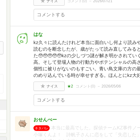
ナイス
コメント(
0
)
2026/07/21
はな
kz久々に読んたけれど本当に面白いし何より読み
読むのを断念したが、歳がたって読み直してみる
た🥹🥹🥹🥹🥹kzの少しづつ謎が解き明かされ
高。そして登場人物の行動力やポテンシャルの高
個性に被りがないのもすごい。青い鳥文庫の方の
のめり込んでいる時が幸せすぎる。ほんとにkz大好き𝑩𝑰𝑮
ナイス
★2
コメント(
0
)
2026/05/06
おせんべー
本当に最高でした。探偵チームKZ事件ノ
ネタバレ
小塚くんよ！ 詩帆子さんに恋をして「失恋した