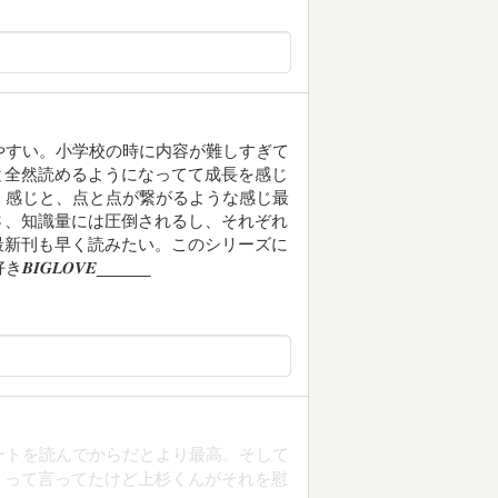
やすい。小学校の時に内容が難しすぎて
と全然読めるようになってて成長を感じ
ていく感じと、点と点が繋がるような感じ最
さ、知識量には圧倒されるし、それぞれ
最新刊も早く読みたい。このシリーズに
𝑶𝑽𝑬______
ートを読んでからだとより最高。そして
」って言ってたけど上杉くんがそれを慰