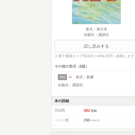
形式：単行本
出版社：講談社
試し読みする
※電子書籍ストアBOOK☆WALKERへ移動します
その他の形式（β版）
形式：新書
登録
22
出版社：講談社
本の詳細
登録数
582
登録
ページ数
290
ページ