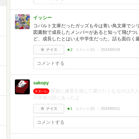
イッシー
コバルト文庫だったガッズも今は青い鳥文庫でシ
図書館で成長したメンバーがあると知って飛びつい
ど、成長したとはいえ中学生だった。話も面白く
ナイス
★2
コメント(
0
)
2024/05/18
sakopy
家族に嫌悪を感じて避けたくなるのは大
ネタバレ
の学者の説にあったよ
ナイス
★1
コメント(
0
)
2024/05/11