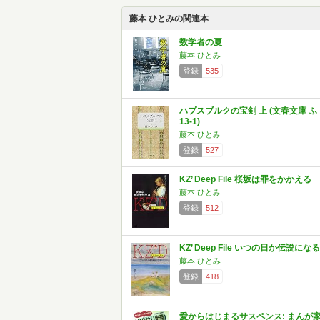
藤本 ひとみの関連本
数学者の夏
藤本 ひとみ
登録
535
ハプスブルクの宝剣 上 (文春文庫 ふ
13-1)
藤本 ひとみ
登録
527
KZ’ Deep File 桜坂は罪をかかえる
藤本 ひとみ
登録
512
KZ’ Deep File いつの日か伝説になる
藤本 ひとみ
登録
418
愛からはじまるサスペンス: まんが