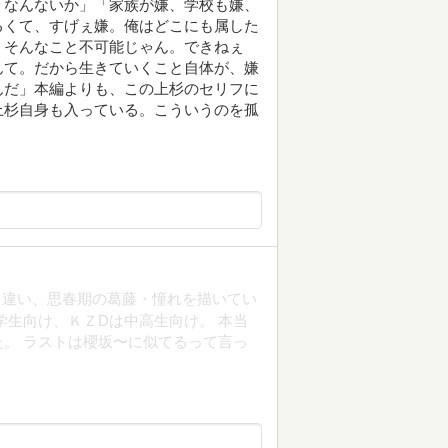
、なんないか」「家族が嫌、学校も嫌、
るくて、すげぇ嫌。俺はどこにも属した
、そんなこと不可能じゃん。できねぇ
んて。だから生きていくこと自体が、嫌
んだ」本編よりも、この上杉のセリフに
上杉自身も入っている。こういうのを孤
ズと違い、思春期の葛藤・憧れを描いてい
学生向け、ＫＺDは中高生向け。 本当
。 ラストは櫻坂〜に似てるって言っ