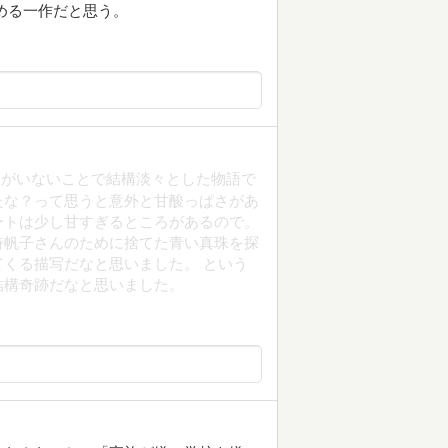
める一作だと思う。
ヤがいないことで結構淡々とした物語で
たな？って思うと意外と甘酸っぱさがあ
ートは少し甘すぎるところがあるので。
詩帆子さんのために捨てた青い真珠を探
くる描写だなと思いました。 という
結構奇跡だなと思いました。