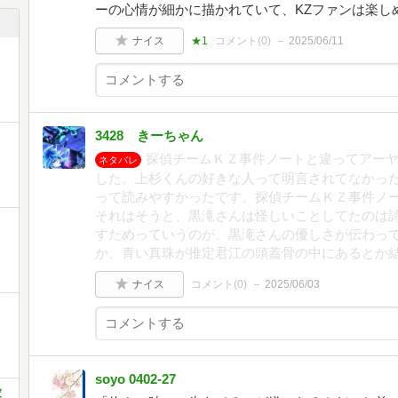
ーの心情が細かに描かれていて、KZファンは楽し
ナイス
★1
コメント(
0
)
2025/06/11
3428 きーちゃん
探偵チームＫＺ事件ノートと違ってアー
ネタバレ
した。上杉くんの好きな人って明言されてなかっ
って読みやすかったです。探偵チームＫＺ事件ノ
それはそうと、黒滝さんは怪しいことしてたのは
すためっていうのが、黒滝さんの優しさが伝わって
か、青い真珠が推定君江の頭蓋骨の中にあるとか
ナイス
コメント(
0
)
2025/06/03
soyo 0402-27
家