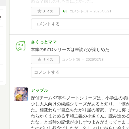
める？感じのも本当によかった。
ナイス
★3
コメント(
0
)
2026/03/21
さくっとママ
本家のKZ'Dシリーズは未読だが楽しめた
ナイス
コメント(
0
)
2026/02/28
アップル
探偵チームKZ事件ノートシリーズは、小学生の頃
少し大人向けの続編シリーズがあると知り、「懐
た。相変わらず目立ちたがり屋の若武、それに突
わらかくまとめる平和主義の小塚くん。読み進め
たな」と当時の記憶が少しずつよみがえってきま
たのが少し残念でしたが、久しぶりに彼らに会え