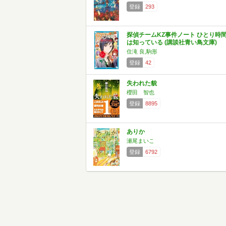
登録
293
探偵チームKZ事件ノート ひとり時
は知っている (講談社青い鳥文庫)
住滝 良,駒形
登録
42
失われた貌
櫻田 智也
登録
8895
ありか
瀬尾まいこ
登録
6792