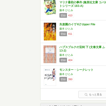
マリナ最初の事件 (集英社文庫 コバ
トシリーズ 183-A)
藤本 ひとみ
登録
410
失楽園のイヴ KZ Upper File
藤本 ひとみ
登録
411
ハプスブルクの宝剣 下 (文春文庫 ふ
13-2)
藤本 ひとみ
登録
404
モンスター・シークレット
藤本 ひとみ
登録
390
もっと見る