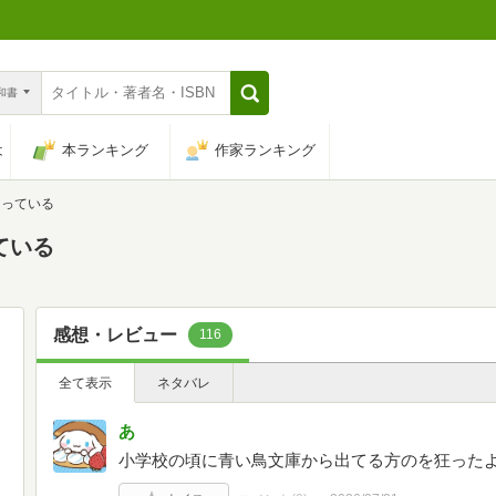
n和書
は
本ランキング
作家ランキング
は知っている
っている
感想・レビュー
116
全て表示
ネタバレ
あ
小学校の頃に青い鳥文庫から出てる方のを狂った