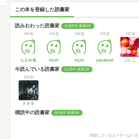
この本を登録した読書家
読みおわった読書家
全28件中 新着8件
4年前
4年前
4年前
5年前
5年前
ちまめ鬼
mysh
mysh
yasubond
ぷにこ
今読んでいる読書家
全1件中 新着1件
5年前
ナオキ
積読中の読書家
全0件中 新着0件
登録しているユーザーはいま