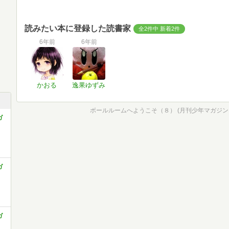
読みたい本に登録した読書家
全2件中 新着2件
6年前
6年前
かおる
逸果ゆずみ
ボールルームへようこそ（８） (月刊少年マガジン
ガ
ガ
ガ