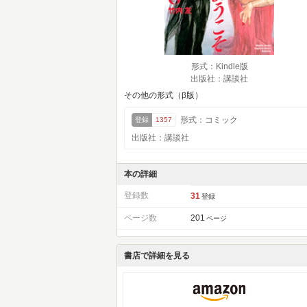
形式：Kindle版
出版社：講談社
その他の形式（β版）
形式：コミック
登録
1357
出版社：講談社
本の詳細
登録数
31
登録
ページ数
201
ページ
書店で詳細を見る