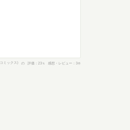
コミックス)
の
評価
23
感想・レビュー
3
％
件