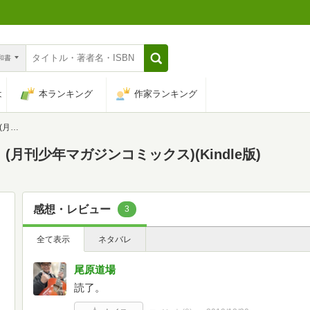
n和書
は
本ランキング
作家ランキング
クス)
月刊少年マガジンコミックス)(Kindle版)
感想・レビュー
3
全て表示
ネタバレ
尾原道場
読了。