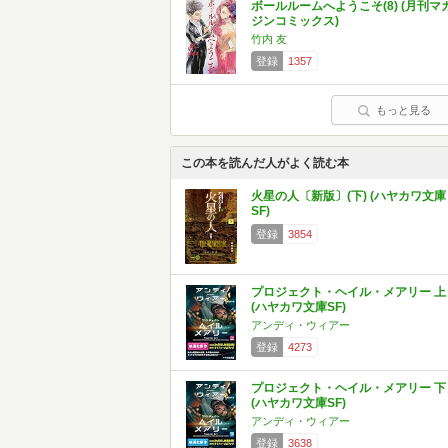
ボールルームへようこそ(8) (月刊マ
ジンコミックス)
竹内 友
登録
1357
もっと見る
この本を読んだ人がよく読む本
火星の人〔新版〕(下) (ハヤカワ文庫
SF)
登録
3854
プロジェクト・ヘイル・メアリー 上
(ハヤカワ文庫SF)
アンディ・ウィアー
登録
4273
プロジェクト・ヘイル・メアリー 下
(ハヤカワ文庫SF)
アンディ・ウィアー
登録
3638