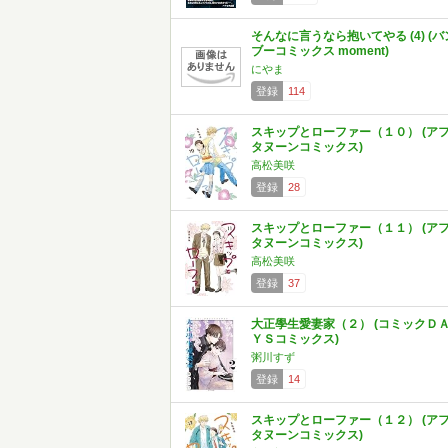
そんなに言うなら抱いてやる (4) (バ
ブーコミックス moment)
にやま
登録
114
スキップとローファー（１０） (ア
タヌーンコミックス)
高松美咲
登録
28
スキップとローファー（１１） (ア
タヌーンコミックス)
高松美咲
登録
37
大正學生愛妻家（２） (コミックＤ
ＹＳコミックス)
粥川すず
登録
14
スキップとローファー（１２） (ア
タヌーンコミックス)