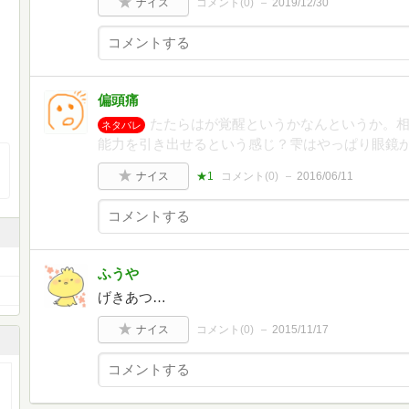
ナイス
コメント(
0
)
2019/12/30
偏頭痛
たたらはが覚醒というかなんというか。
ネタバレ
能力を引き出せるという感じ？雫はやっぱり眼鏡
ナイス
★1
コメント(
0
)
2016/06/11
ふうや
げきあつ…
ナイス
コメント(
0
)
2015/11/17