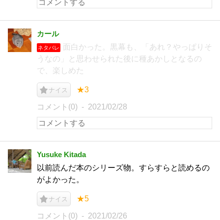
カール
面白かった。黒幕も、「あれ？やっぱりそ
ネタバレ
うなの」と思わせられた後に種あかしとなるの
で、楽しめた
★3
ナイス
コメント(0)
2021/02/28
Yusuke Kitada
以前読んだ本のシリーズ物。すらすらと読めるの
がよかった。
★5
ナイス
コメント(0)
2021/02/26