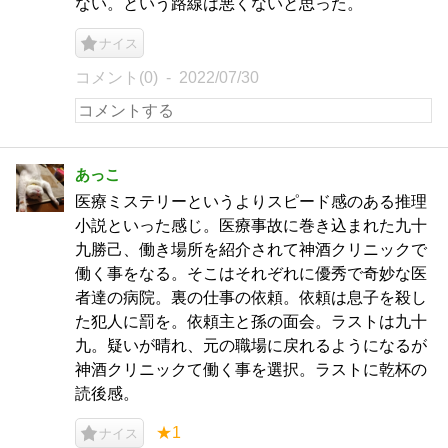
ない。という路線は悪くないと思った。
ナイス
コメント(0)
2022/07/30
あっこ
医療ミステリーというよりスピード感のある推理
小説といった感じ。医療事故に巻き込まれた九十
九勝己、働き場所を紹介されて神酒クリニックで
働く事をなる。そこはそれぞれに優秀で奇妙な医
者達の病院。裏の仕事の依頼。依頼は息子を殺し
た犯人に罰を。依頼主と孫の面会。ラストは九十
九。疑いが晴れ、元の職場に戻れるようになるが
神酒クリニックて働く事を選択。ラストに乾杯の
読後感。
★1
ナイス