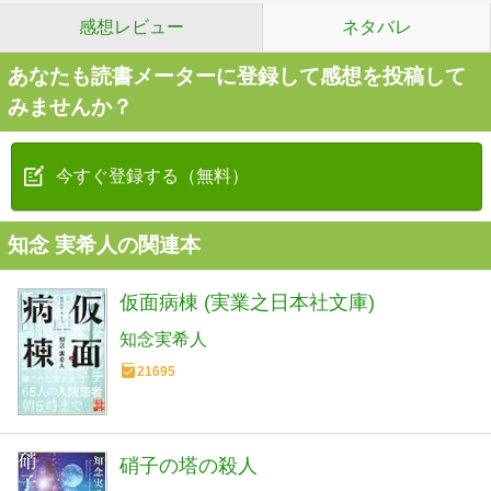
感想レビュー
ネタバレ
あなたも読書メーターに登録して感想を投稿して
みませんか？
今すぐ登録する（無料）
知念 実希人の関連本
仮面病棟 (実業之日本社文庫)
知念実希人
21695
硝子の塔の殺人