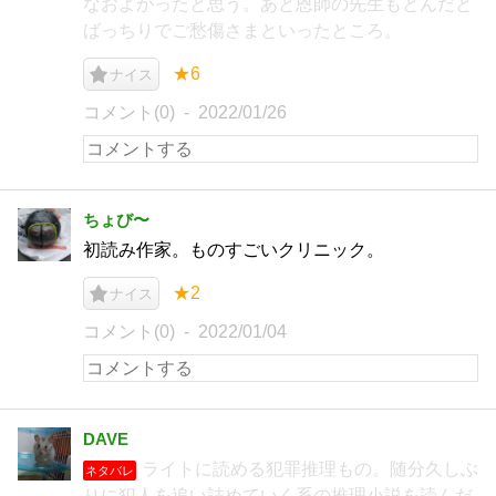
なおよかったと思う。あと恩師の先生もとんだと
ばっちりでご愁傷さまといったところ。
★6
ナイス
コメント(0)
2022/01/26
ちょび〜
初読み作家。ものすごいクリニック。
★2
ナイス
コメント(0)
2022/01/04
DAVE
ライトに読める犯罪推理もの。随分久しぶ
ネタバレ
りに犯人を追い詰めていく系の推理小説を読んだ