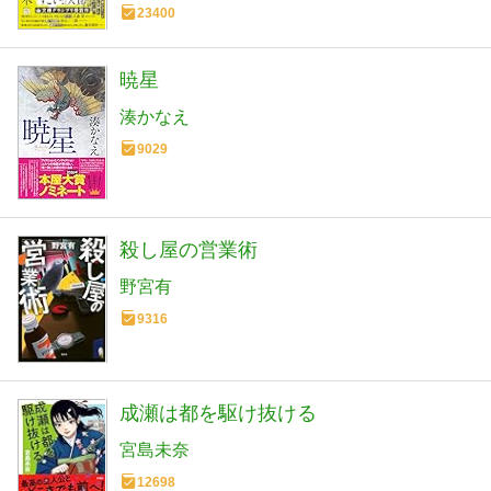
23400
暁星
湊かなえ
9029
殺し屋の営業術
野宮有
9316
成瀬は都を駆け抜ける
宮島未奈
12698