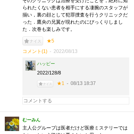
そのクリニックは治療を受けたことを，絶対に知
られたくない患者を相手にする凄腕のスタッフが
揃い，裏の顔として犯罪捜査を行うクリニックだ
った．鷹央の兄翼が現れたのにびっくりしまし
た．次巻も楽しみです。
★5
ナイス
コメント(1)
2022/08/13
ハッピー
2022/128/8
★1
08/13 18:37
ナイス
むーみん
主人公グループは医者だけど医療ミステリーでは