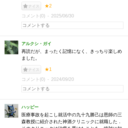
★2
ナイス
コメント(0)
2025/06/30
アルクシ・ガイ
再読だが、まったく記憶になく、きっちり楽しめ
ました。
★1
ナイス
コメント(0)
2024/09/20
ハッピー
医療事故を起こし就活中の九十九勝己は恩師の三
森教授に紹介された神酒クリニックに就職した．