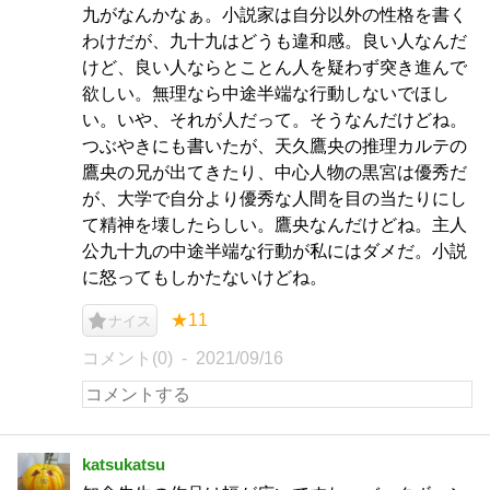
九がなんかなぁ。小説家は自分以外の性格を書く
わけだが、九十九はどうも違和感。良い人なんだ
けど、良い人ならとことん人を疑わず突き進んで
欲しい。無理なら中途半端な行動しないでほし
い。いや、それが人だって。そうなんだけどね。
つぶやきにも書いたが、天久鷹央の推理カルテの
鷹央の兄が出てきたり、中心人物の黒宮は優秀だ
が、大学で自分より優秀な人間を目の当たりにし
て精神を壊したらしい。鷹央なんだけどね。主人
公九十九の中途半端な行動が私にはダメだ。小説
に怒ってもしかたないけどね。
★11
ナイス
コメント(0)
2021/09/16
katsukatsu