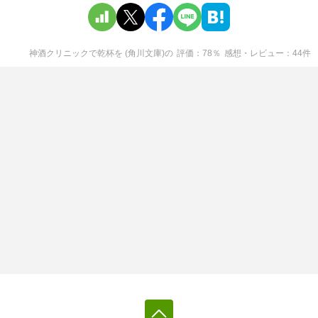
神酒クリニックで乾杯を (角川文庫)
の
評価
78
％
感想・レビュー
44
件