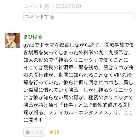
コメント(0)
2022/07/10
まひはる
gyaoでドラマを鑑賞しながら読了。医療事故で働
き場所を失ってしまった外科医の九十九勝己は、
知人の勧めで「神酒クリニック」で働くことに。
そこでは院長の神酒章一郎を初め、腕は立つが曲
者の医師達が、世間に知られることなくVIPの治
療を行っていた。彼らに振り回されつつも、新し
い職場に慣れていく勝己。しかし神酒クリニック
には彼が知らない裏の顔が。秘密のクリニックで
勝己が請け負う「仕事」とは!?個性的過ぎる医師
達が贈る、メディカル・エンタメミステリ、ここ
に開幕!!
★16
ナイス