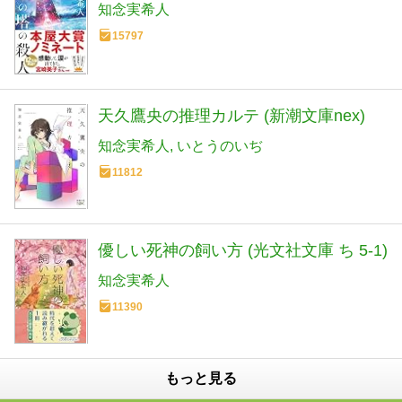
知念実希人
15797
天久鷹央の推理カルテ (新潮文庫nex)
知念実希人
いとうのいぢ
11812
優しい死神の飼い方 (光文社文庫 ち 5-1)
知念実希人
11390
もっと見る