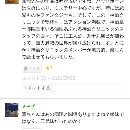
知念先生の作品は幅が広いですね。バックボーン
は医療にあり、ミステリー中心ですが、時には恋
愛ものやファンタジーも。そして、この「神酒ク
リニックで乾杯を」はアクション満載で。神酒章
一郎院長率いる個性あふれる神酒クリニックのス
タッフの面々、そこに主人公、九十九勝己が加わ
って、迫力満載の世界が繰り広げられます。とに
かく神酒クリニックのメンバーが魅力的。楽しん
で読ませてもらいました。
★7
ナイス
コメント(0)
2021/05/05
ミモザ
翼ちゃんはあの病院と関係ありますよね？姉妹で
はなく、三兄妹だったのか！