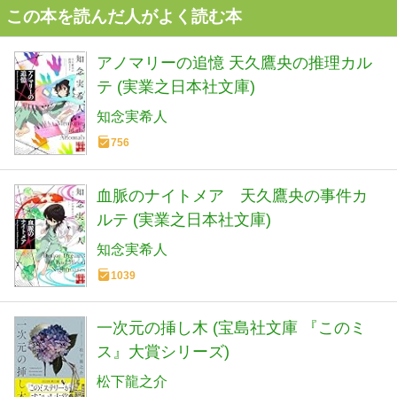
この本を読んだ人がよく読む本
アノマリーの追憶 天久鷹央の推理カル
テ (実業之日本社文庫)
知念実希人
756
血脈のナイトメア 天久鷹央の事件カ
ルテ (実業之日本社文庫)
知念実希人
1039
一次元の挿し木 (宝島社文庫 『このミ
ス』大賞シリーズ)
松下龍之介