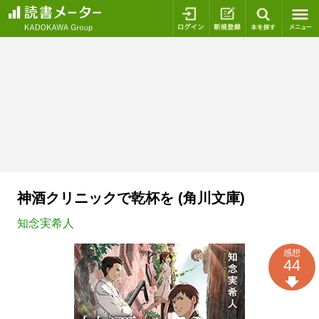
ログイン
新規登録
本を探
神酒クリニックで乾杯を (角川文庫)
知念実希人
感想
44