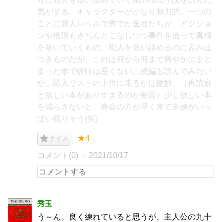
気がする。キャラクターがかなり魅力的。一つの
ことに超人レベルで秀でた医者たちが、アクショ
ンや推理もきちんとこなしつつ事件を追って真相
を暴いていくもの。犯人を追い詰めるのに苦みは
つきものだが、これは何から何まで爽やかにまと
まった形で後味は悪くない。続編も読んでみたい
が、購入リストの上位に来るかは微妙。（再読癖
と欲しい本がありすぎるのが要因）少し欲しい本
を減らさないと、寿命の方が早く来て未練がいっ
ぱい残りそう(笑)
★4
ナイス
コメント(0)
2021/10/17
秀玉
う～ん。良く練れていると思うが、主人公の九十