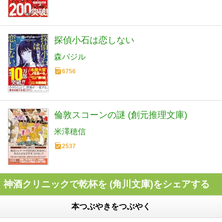
探偵小石は恋しない
森バジル
6756
倫敦スコーンの謎 (創元推理文庫)
米澤穂信
2537
神酒クリニックで乾杯を (角川文庫)をシェアする
本つぶやきをつぶやく