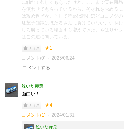
に触れて欲しくもあったけど、ここまで実在商品
を使わせてもらっているからこそそれを求めるに
は攻め過ぎか。そして読めば読むほどココノツの
駄菓子知識はほたるさんに負けていない、いやむ
しろ勝っている場面すら増えてきた。やはりヤツ
はこの道に向いている。
★1
ナイス
コメント(0)
2025/06/24
泣いた赤鬼
面白い！
★4
ナイス
コメント(1)
2024/01/31
泣いた赤鬼