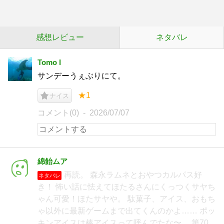
感想レビュー
ネタバレ
Tomo I
サンデーうぇぶりにて。
★1
ナイス
コメント(0)
2026/07/07
綿飴ムア
再読。 森永ラムネとおやつカルパス好
ネタバレ
き！ 怖い話に怯えてほたるさんにくっつくサヤち
ゃん可愛！ほたサヤや。 駄菓子、アイス、おもち
ゃ以外に最新ゲームまで出てくんのかよ…… ポッ
キンアイスは棒アイスって呼んでたな〜。 第70