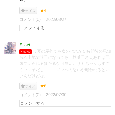
た。
★4
ナイス
コメント(0)
2022/08/27
きぃ✬
真夏の屋外でも次のバスが５時間後の見知
ネタバレ
らぬ土地で迷子になっても、駄菓子さえあれば元
気でいられるほたるが可愛い。サヤちゃんもすご
くいい子だし、ココノツへの想いが報われるとい
いんだけどな。
★6
ナイス
コメント(0)
2022/07/30