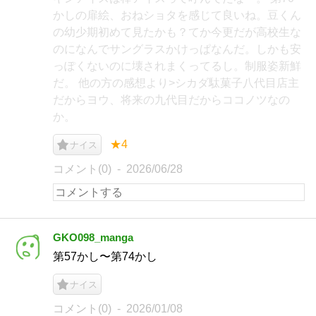
かしの扉絵、おねショタを感じて良いね。豆くん
の幼少期初めて見たかも？てか今更だが高校生な
のになんでサングラスかけっぱなんだ。しかも安
っぽくないのに壊されまくってるし。制服姿新鮮
だ。 他の方の感想より>シカダ駄菓子八代目店主
だからヨウ、将来の九代目だからココノツなの
か。
★4
ナイス
コメント(0)
2026/06/28
GKO098_manga
第57かし〜第74かし
ナイス
コメント(0)
2026/01/08