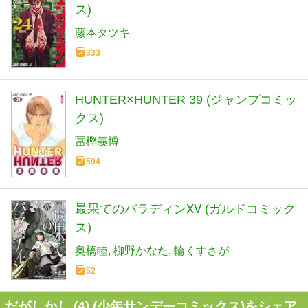
ス)
藤本タツキ
333
HUNTER×HUNTER 39 (ジャンプコミッ
クス)
冨樫義博
594
最果てのパラディンⅩⅤ (ガルドコミック
ス)
奥橋睦
柳野かなた
輪くすさが
52
だがしかし (4) (少年サンデーコミックス)をシェア