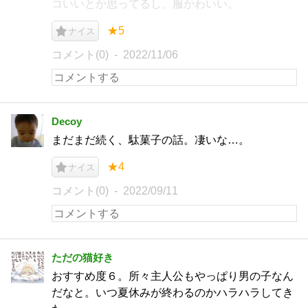
コいいとか思ってるし、服かわいい。
★5
ナイス
コメント(0)
2022/11/06
Decoy
まだまだ続く、駄菓子の話。凄いな…。
★4
ナイス
コメント(0)
2022/09/11
ただの猫好き
おすすめ度６。所々主人公もやっぱり男の子なん
だなと。いつ夏休みが終わるのかハラハラしてき