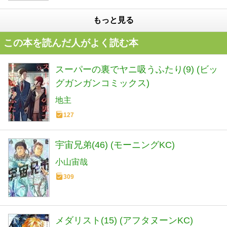
もっと見る
この本を読んだ人がよく読む本
スーパーの裏でヤニ吸うふたり(9) (ビッ
グガンガンコミックス)
地主
127
宇宙兄弟(46) (モーニングKC)
小山宙哉
309
メダリスト(15) (アフタヌーンKC)