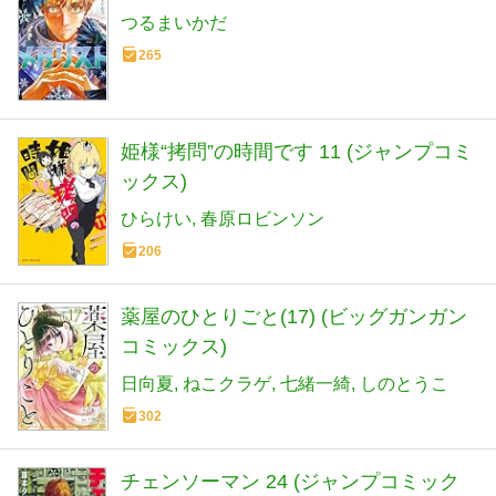
つるまいかだ
265
姫様“拷問”の時間です 11 (ジャンプコミ
ックス)
ひらけい
春原ロビンソン
206
薬屋のひとりごと(17) (ビッグガンガン
コミックス)
日向夏
ねこクラゲ
七緒一綺
しのとうこ
302
チェンソーマン 24 (ジャンプコミック