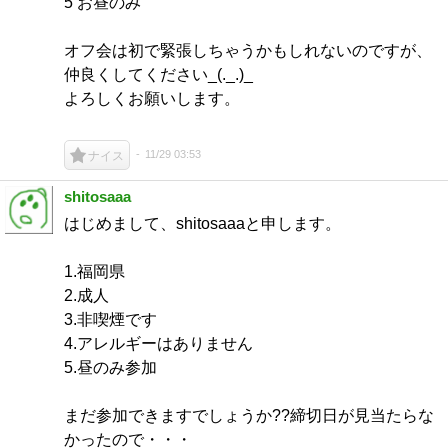
5 お昼のみ
オフ会は初で緊張しちゃうかもしれないのですが、
仲良くしてください_(._.)_
よろしくお願いします。
11/29 03:53
ナイス
shitosaaa
はじめまして、shitosaaaと申します。
1.福岡県
2.成人
3.非喫煙です
4.アレルギーはありません
5.昼のみ参加
まだ参加できますでしょうか??締切日が見当たらな
かったので・・・