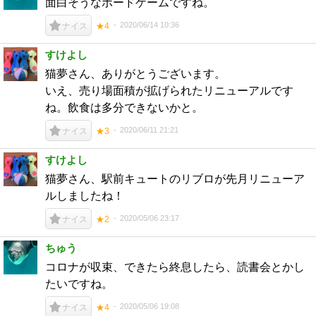
面白そうなボードゲームですね。
2020/06/14 10:36
ナイス
★4
すけよし
猫夢さん、ありがとうございます。
いえ、売り場面積が拡げられたリニューアルです
ね。飲食は多分できないかと。
2020/06/11 21:21
ナイス
★3
すけよし
猫夢さん、駅前キュートのリブロが先月リニューア
ルしましたね！
2020/05/06 23:17
ナイス
★2
ちゅう
コロナが収束、できたら終息したら、読書会とかし
たいですね。
2020/05/06 19:08
ナイス
★4