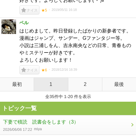
好きです。よろしくお願いします(^-^)v
2019/05/11 16:18
ナイス
★5
ベル
はじめまして。昨日登録したばかりの新参者です。
漫画はジャンプ、サンデー、Gファンタジー等。
小説は三浦しをん、吉永南央などの日常、青春もの
やミステリーが好きです。
よろしくお願いします！
2018/12/16 16:39
ナイス
★6
最初
1
2
最後
全35件中 1-20 件を表示
トピック一覧
下妻で積読 読書会をします
（3）
miya
2026/06/06 17:22