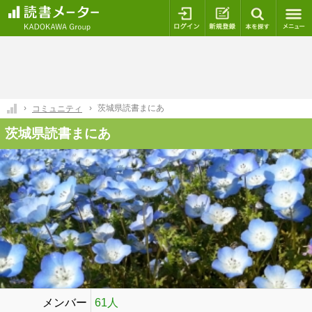
ログイン
新規登録
本を探
茨城県読書まにあ
コミュニティ
茨城県読書まにあ
メンバー
61人