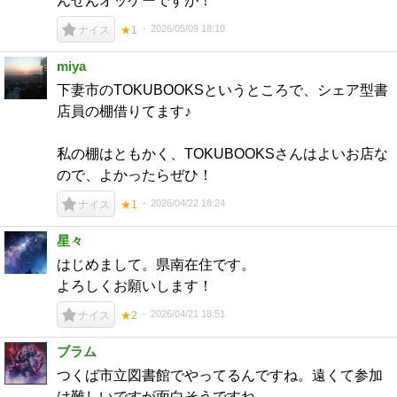
んぜんオッケーですが！
2026/05/09 18:10
ナイス
★1
miya
下妻市のTOKUBOOKSというところで、シェア型書
店員の棚借りてます♪
私の棚はともかく、TOKUBOOKSさんはよいお店な
ので、よかったらぜひ！
2026/04/22 18:24
ナイス
★1
星々
はじめまして。県南在住です。
よろしくお願いします！
2026/04/21 18:51
ナイス
★2
ブラム
つくば市立図書館でやってるんですね。遠くて参加
は難しいですが面白そうですね。