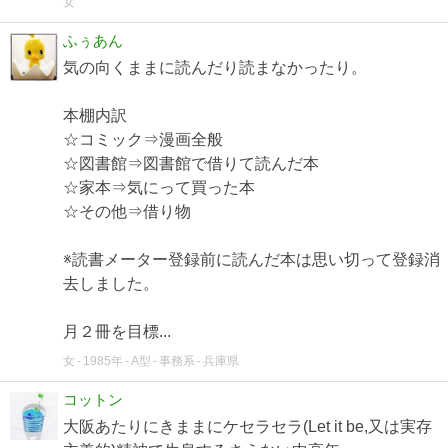
女
ふぅあん
気の向くままに読んだり読まなかったり。
本棚内訳
☆コミック⇒漫画全般
☆図書館⇒図書館で借りて読んだ本
☆家本⇒気にって買った本
☆その他⇒借り物
※読書メーター登録前に読んだ本は思い切って登録消
去しました。
月２冊を目標...
女
1985年
A型
事務系
兵庫県
コットン
大阪あたりにきままにケセラセラ(Let it be,又は実存