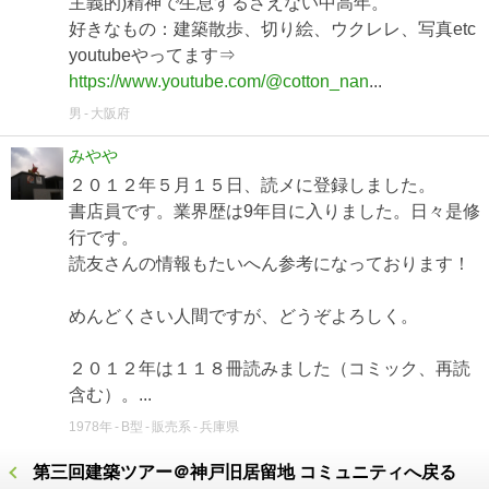
主義的)精神で生息するさえない中高年。
好きなもの：建築散歩、切り絵、ウクレレ、写真etc
youtubeやってます⇒
https://www.youtube.com/@cotton_nan
...
男
大阪府
みやや
２０１２年５月１５日、読メに登録しました。
書店員です。業界歴は9年目に入りました。日々是修
行です。
読友さんの情報もたいへん参考になっております！
めんどくさい人間ですが、どうぞよろしく。
２０１２年は１１８冊読みました（コミック、再読
含む）。...
1978年
B型
販売系
兵庫県
第三回建築ツアー＠神戸旧居留地 コミュニティへ戻る