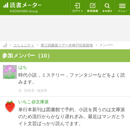
ログイン
新規登録
本を探
メンバー
コミュニティ
第三回建築ツアー＠神戸旧居留地
参加メンバー（10）
はち
時代小説，ミステリー，ファンタジーなどをよく読
みます。
女
技術系
滋賀県
いちこ@文庫派
単行本新刊は図書館で予約、小説を買うのは文庫派
のため流行からかなり遅れぎみ。最近はマンガとラ
イト文芸ばっかり読んでます。