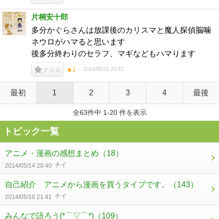
片桐安十郎
多分かぐらさんは放課後のカリスマと魔人探偵脳噛
ネウロがハマると思います
後多分終わりのセラフ、マギなどもハマります
2014/05/11 20:42
ナイス
★1
最初
1
2
3
4
最後
全63件中 1-20 件を表示
トピック一覧
アニメ・漫画の感想まとめ
（18）
チイ
2014/05/14 20:40
自己紹介 アニメから漫画を買うタイプです。
（143）
チイ
2014/05/10 21:41
みんなで語ろう(*⌒▽⌒*)
（109）