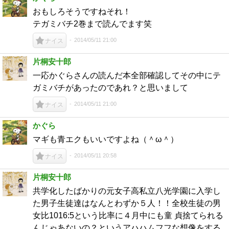
おもしろそうですねそれ！
テガミバチ2巻まで読んでます笑
2014/05/11 21:00
ナイス
片桐安十郎
一応かぐらさんの読んだ本全部確認してその中にテ
ガミバチがあったのであれ？と思いまして
2014/05/11 21:00
ナイス
かぐら
マギも青エクもいいですよね（＾ω＾）
2014/05/11 20:58
ナイス
片桐安十郎
共学化したばかりの元女子高私立八光学園に入学し
た男子生徒達はなんとわずか５人！！全校生徒の男
女比1016:5という比率に４月中にも童 貞捨てられる
んじゃあないの？というアハハムフフな想像をする