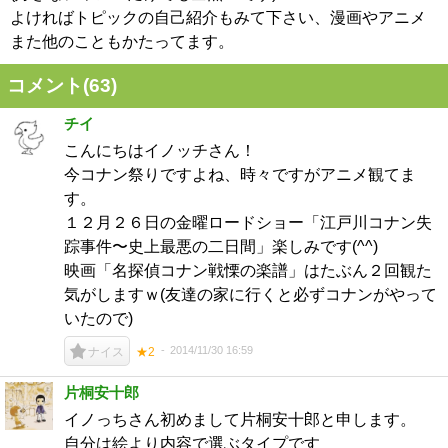
よければトピックの自己紹介もみて下さい、漫画やアニメ
また他のこともかたってます。
コメント(
63
)
チイ
こんにちはイノッチさん！
今コナン祭りですよね、時々ですがアニメ観てま
す。
１２月２６日の金曜ロードショー「江戸川コナン失
踪事件〜史上最悪の二日間」楽しみです(^^)
映画「名探偵コナン戦慄の楽譜」はたぶん２回観た
気がしますｗ(友達の家に行くと必ずコナンがやって
いたので)
2014/11/30 16:59
ナイス
★2
片桐安十郎
イノっちさん初めまして片桐安十郎と申します。
自分は絵より内容で選ぶタイプです