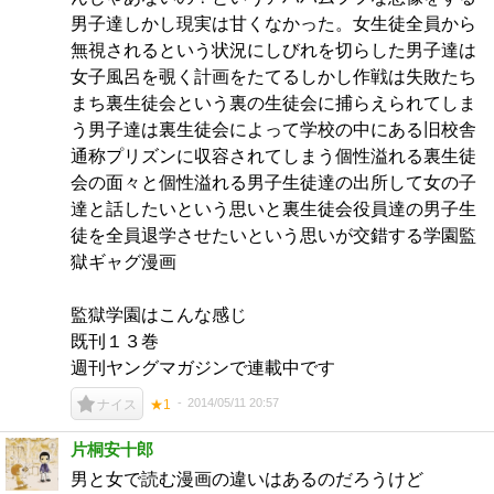
男子達しかし現実は甘くなかった。女生徒全員から
無視されるという状況にしびれを切らした男子達は
女子風呂を覗く計画をたてるしかし作戦は失敗たち
まち裏生徒会という裏の生徒会に捕らえられてしま
う男子達は裏生徒会によって学校の中にある旧校舎
通称プリズンに収容されてしまう個性溢れる裏生徒
会の面々と個性溢れる男子生徒達の出所して女の子
達と話したいという思いと裏生徒会役員達の男子生
徒を全員退学させたいという思いが交錯する学園監
獄ギャグ漫画
監獄学園はこんな感じ
既刊１３巻
週刊ヤングマガジンで連載中です
2014/05/11 20:57
ナイス
★1
片桐安十郎
男と女で読む漫画の違いはあるのだろうけど