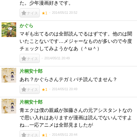
た。少年漫画好きです。
2014/05/11 20:52
ナイス
★1
かぐら
マギも出てるのは全部読んでるはずです。他のは聞
いたことないです…メジャーなものが多いので今度
チェックしてみようかなあ（＾ω＾）
2014/05/11 20:49
ナイス
片桐安十郎
あれ？かぐらさんテガミバチ読んでません？
2014/05/11 20:49
ナイス
★1
片桐安十郎
青エクは僕の親戚が加藤さんの元アシスタントなの
で思い入れはありますが漫画は読んでないんですよ
ね…一応アニメは全部見ましたが
2014/05/11 20:44
ナイス
★1