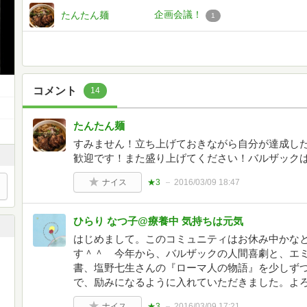
企画会議！
たんたん麺
1
コメント
14
たんたん麺
すみません！立ち上げておきながら自分が達成し
歓迎です！また盛り上げてください！バルザック
ナイス
★3
2016/03/09 18:47
ひらり なつ子@療養中 気持ちは元気
はじめまして。このコミュニティはお休み中かな
す＾＾ 今年から、バルザックの人間喜劇と、エ
書、塩野七生さんの『ローマ人の物語』を少しず
で、励みになるように入れていただきました。よ
ナイス
★3
2016/03/09 17:21