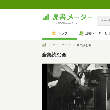
Amazo
トップ
読書メーターと
トップ
コミュニティ
全集読む会
全集読む会