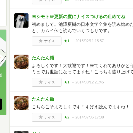
ヨシモト＠更新の度にナイスつけるの止めてね
初めまして。池澤夏樹の日本文学全集を読み始め
と、カムイ伝も読んでいくつもりです。
ナイス
★1
2015/02/11 15:57
たんたん麺
よろしくです！大歓迎です！来てくれてありがと
ミュでお世話になってますね！こっちも盛り上げ
版
ナイス
★1
2014/08/12 21:45
、
たんたん麺
こちらこそよろしくです！すげえ読んでますね！
ナイス
★2
2014/07/06 17:38