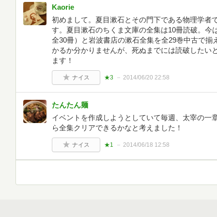
Kaorie
初めまして。夏目漱石とその門下である物理学者
す。夏目漱石のちくま文庫の全集は10冊読破。今は
全30冊）と岩波書店の漱石全集を全29巻中古で
かるか分かりませんが、死ぬまでには読破したい
ます！
ナイス
★3
2014/06/20 22:58
たんたん麺
イベントを作成しようとしていて毎週、太宰の一
ら全集クリアできるかなと考えました！
ナイス
★1
2014/06/18 12:58