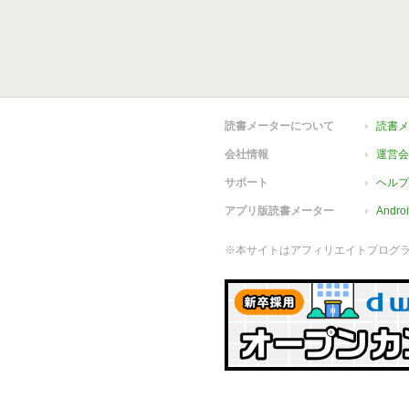
読書メーターについて
読書メ
会社情報
運営会
サポート
ヘルプ
アプリ版読書メーター
Andr
※本サイトはアフィリエイトプログ