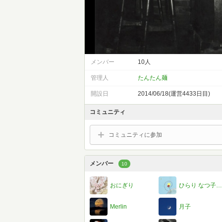
メンバー
10人
管理人
たんたん麺
開設日
2014/06/18(運営4433日目)
コミュニティ
コミュニティに参加
メンバー
10
おにぎり
ひらり なつ子@療養中 気持ちは元気
Merlin
月子