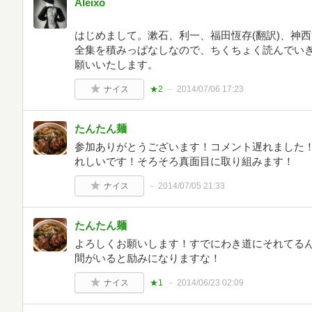
Aleixo
はじめまして。漱石、利一、福田恆存(翻訳)、神
全集を積みっぱなしなので、ちくちょく読んでい
願いいたします。
ナイス
★2
2014/07/06 17:23
たんたん麺
参加ありがとうございます！コメント遅れました
れしいです！そろそろ真面目に取り組みます！
ナイス
2014/07/05 21:33
たんたん麺
よろしくお願いします！すでにわき道にそれてる
間がいると励みになりますな！
ナイス
★1
2014/06/23 02:09