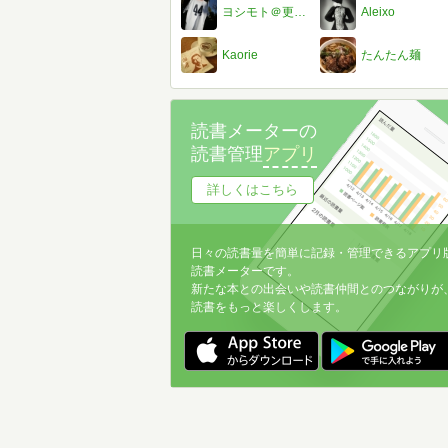
ヨシモト＠更新の度にナイスつけるの止めてね
Aleixo
Kaorie
たんたん麺
読書メーターの
読書管理
アプリ
詳しくはこちら
日々の読書量を簡単に記録・管理できるアプリ
読書メーターです。
新たな本との出会いや読書仲間とのつながりが
読書をもっと楽しくします。