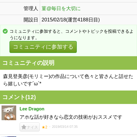
管理人
菫@毎日を大切に
開設日
2015/02/18(運営4188日目)
コミュニティに参加すると、コメントやトピックを投稿できるよ
うになります。
コミュニティに参加する
コミュニティの説明
森見登美彦(モリミー)の作品について色々と皆さんと話せた
ら嬉しいです´ω`*
コメント(
12
)
Lee Dragon
アホな話が好きなら恋文の技術がおススメです
2019/03/14 07:35
ナイス
★2