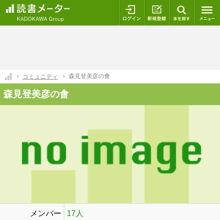
ログイン
新規登録
本を探
森見登美彦の會
コミュニティ
森見登美彦の會
メンバー
17人