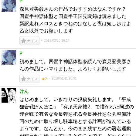
P
森見登美彦さんの作品でおすすめはなんですか？
四畳半神話体型と四畳半王国見聞録は読みました
新訳走れメロスときつねのはなしと夜は短し歩けよ
乙女以外でお願いします
2019/02/10 16:14
ナイス
P
初めまして。四畳半神話体型を読んで森見登美彦さ
んの作品にハマりました。よろしくお願いします
2019/01/11 23:31
ナイス
★2
けん
はじめまして。いきなりの投稿失礼します。「平成
狸合戦ぽんぽこ」「有頂天家族2」で描かれた阿波の
狸合戦で有名な金長狸を祀る金長神社を公園整備計
画のために取り壊し駐車場とする計画が進んでいる
ようです。なんとか、今のまま残すための署名運動
が昨日から始まっているとのことです。どれくらい