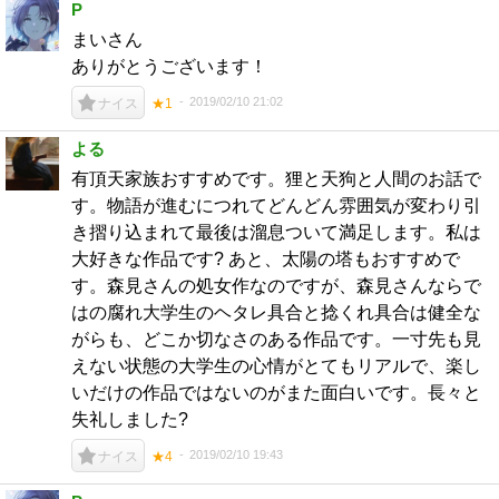
P
まいさん
ありがとうございます！
2019/02/10 21:02
ナイス
★1
よる
有頂天家族おすすめです。狸と天狗と人間のお話で
す。物語が進むにつれてどんどん雰囲気が変わり引
き摺り込まれて最後は溜息ついて満足します。私は
大好きな作品です? あと、太陽の塔もおすすめで
す。森見さんの処女作なのですが、森見さんならで
はの腐れ大学生のヘタレ具合と捻くれ具合は健全な
がらも、どこか切なさのある作品です。一寸先も見
えない状態の大学生の心情がとてもリアルで、楽し
いだけの作品ではないのがまた面白いです。長々と
失礼しました?
2019/02/10 19:43
ナイス
★4