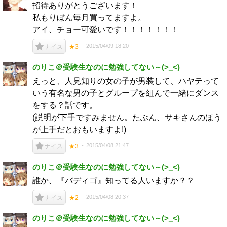
招待ありがとうございます！
私もりぼん毎月買ってますよ。
アイ、チョー可愛いです！！！！！！！
2015/04/09 18:20
ナイス
★3
のりこ＠受験生なのに勉強してない～(>_<)
えっと、人見知りの女の子が男装して、ハヤテって
いう有名な男の子とグループを組んで一緒にダンス
をする？話です。
(説明が下手ですみません。たぶん、サキさんのほう
が上手だとおもいますよ!)
2015/04/08 21:47
ナイス
★3
のりこ＠受験生なのに勉強してない～(>_<)
誰か、『バディゴ』知ってる人いますか？？
2015/04/08 20:37
ナイス
★2
のりこ＠受験生なのに勉強してない～(>_<)