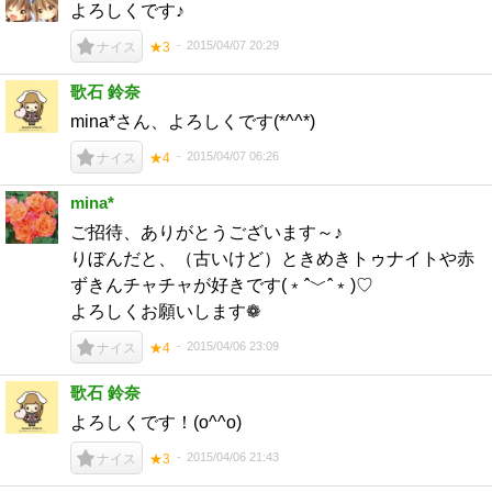
よろしくです♪
2015/04/07 20:29
ナイス
★3
歌石 鈴奈
mina*さん、よろしくです(*^^*)
2015/04/07 06:26
ナイス
★4
mina*
ご招待、ありがとうございます～♪
りぼんだと、（古いけど）ときめきトゥナイトや赤
ずきんチャチャが好きです(﹡ˆ﹀ˆ﹡)♡
よろしくお願いします❁
2015/04/06 23:09
ナイス
★4
歌石 鈴奈
よろしくです！(o^^o)
2015/04/06 21:43
ナイス
★3