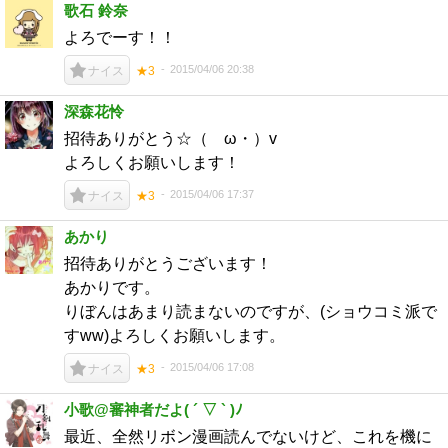
歌石 鈴奈
よろでーす！！
2015/04/06 20:38
ナイス
★3
深森花怜
招待ありがとう☆（ゝω・）v
よろしくお願いします！
2015/04/06 17:37
ナイス
★3
あかり
招待ありがとうございます！
あかりです。
りぼんはあまり読まないのですが、(ショウコミ派で
すww)よろしくお願いします。
2015/04/06 17:08
ナイス
★3
小歌@審神者だよ( ´ ▽ ` )ﾉ
最近、全然リボン漫画読んでないけど、これを機に