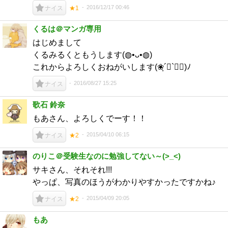
2016/12/17 00:46
ナイス
★1
くるは＠マンガ専用
はじめまして
くるみるくともうします(◍•ᴗ•◍)
これからよろしくおねがいします(❀ฺ´∀`❀ฺ)ﾉ
2016/08/27 15:25
ナイス
歌石 鈴奈
もあさん、よろしくでーす！！
2015/04/10 06:15
ナイス
★2
のりこ＠受験生なのに勉強してない～(>_<)
サキさん、それそれ!!!
やっぱ、写真のほうがわかりやすかったですかね♪
2015/04/09 20:05
ナイス
★2
もあ