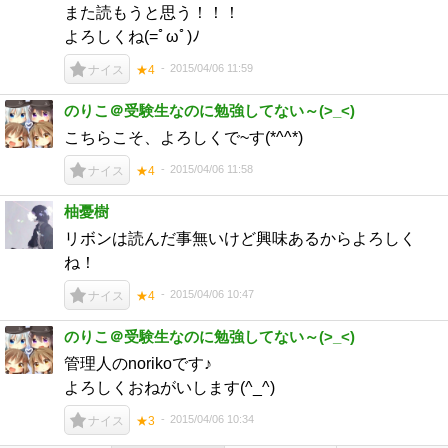
また読もうと思う！！！
よろしくね(=ﾟωﾟ)ﾉ
2015/04/06 11:59
ナイス
★4
のりこ＠受験生なのに勉強してない～(>_<)
こちらこそ、よろしくで~す(*^^*)
2015/04/06 11:58
ナイス
★4
柚憂樹
リボンは読んだ事無いけど興味あるからよろしく
ね！
2015/04/06 10:47
ナイス
★4
のりこ＠受験生なのに勉強してない～(>_<)
管理人のnorikoです♪
よろしくおねがいします(^_^)
2015/04/06 10:34
ナイス
★3