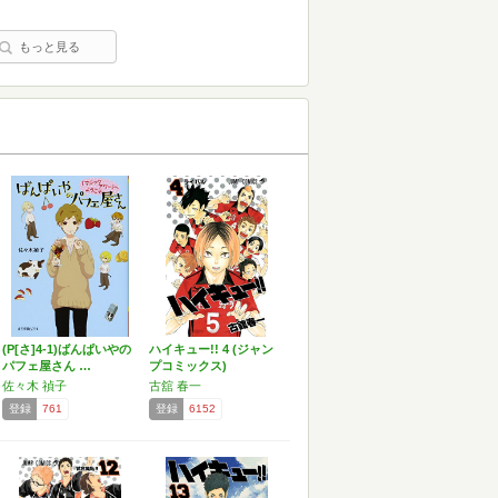
もっと見る
(P[さ]4-1)ばんぱいやの
ハイキュー!! 4 (ジャン
パフェ屋さん …
プコミックス)
佐々木 禎子
古舘 春一
登録
761
登録
6152