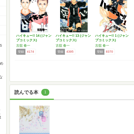
ハイキュー!! 14 (ジャン
ハイキュー!! 13 (ジャン
ハイキュー!! 1 (ジャン
プコミックス)
プコミックス)
プコミックス)
５
古舘 春一
古舘 春一
古舘 春一
る
登録
4174
登録
4395
登録
8370
やめ
な
読んでる本
1
え
。
ま