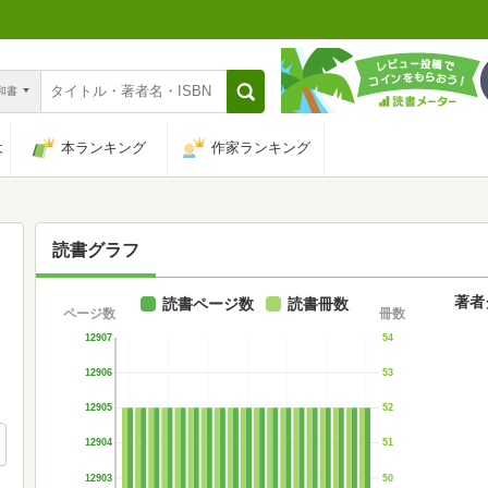
n和書
は
本ランキング
作家ランキング
読書グラフ
著者
読書ページ数
読書冊数
ページ数
冊数
12907
54
12906
53
12905
52
12904
51
12903
50