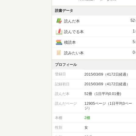
読書データ
52
読んだ本
1
読んでる本
5
積読本
0
読みたい本
プロフィール
登録日
2015/03/09（4172日経過）
記録初日
2015/03/09（4172日経過）
読んだ本
52冊（1日平均0.01冊)
読んだページ
12905ページ（1日平均3ペー
ジ）
本棚
2棚
性別
女