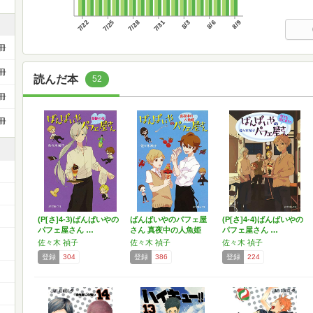
7/22
7/25
7/28
7/31
8/3
8/6
8/9
冊
冊
読んだ本
52
冊
冊
(P[さ]4-3)ばんぱいやの
ばんぱいやのパフェ屋
(P[さ]4-4)ばんぱいやの
パフェ屋さん …
さん 真夜中の人魚姫
パフェ屋さん …
(…
佐々木 禎子
佐々木 禎子
佐々木 禎子
登録
304
登録
386
登録
224