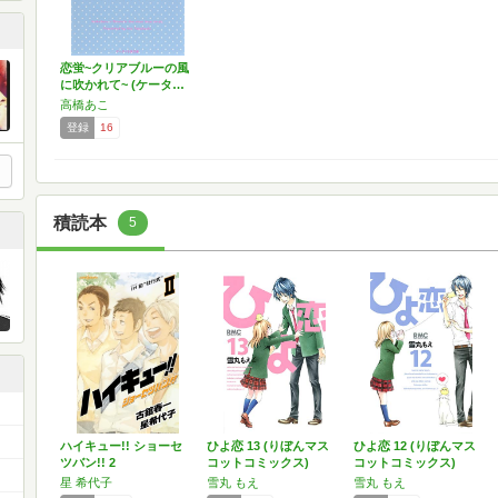
恋蛍~クリアブルーの風
に吹かれて~ (ケータ…
高橋あこ
登録
16
積読本
5
ハイキュー!! ショーセ
ひよ恋 13 (りぼんマス
ひよ恋 12 (りぼんマス
ツバン!! 2
コットコミックス)
コットコミックス)
星 希代子
雪丸 もえ
雪丸 もえ