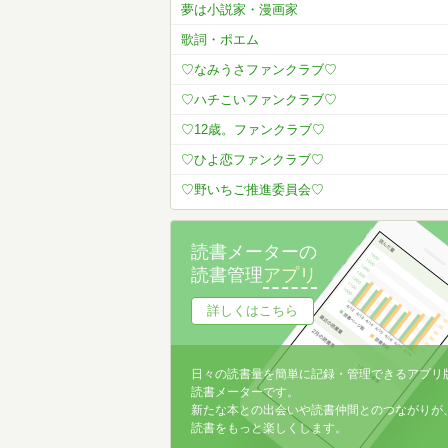
夢は小説家・漫画家
歌詞・ポエム
♡なみうさファンクラブ♡
♡ハチこいファンクラブ♡
♡12歳。ファンクラブ♡
♡ひよ恋ファンクラブ♡
♡野いちご推進委員会♡
読書メーターの
読書管理
アプリ
詳しくはこちら
日々の読書量を簡単に記録・管理できるアプリ
読書メーターです。
新たな本との出会いや読書仲間とのつながりが
読書をもっと楽しくします。