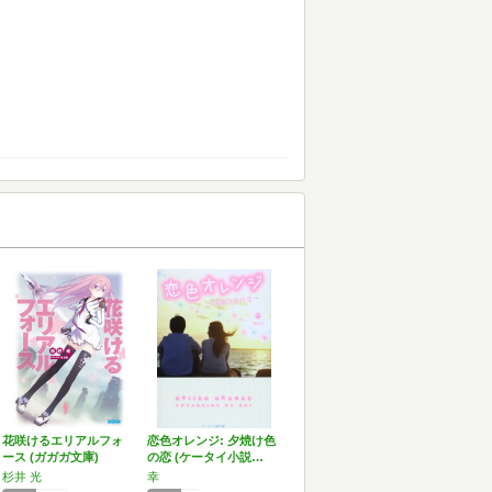
花咲けるエリアルフォ
恋色オレンジ: 夕焼け色
ース (ガガガ文庫)
の恋 (ケータイ小説…
杉井 光
幸