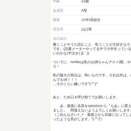
年齢
23歳
血液型
A型
職業
小/中/高校生
現住所
山口県
自己紹介
書くことやうた読むこと、歌うことが大好きな小
です。(読書メーターやってる中で小学生ってい
いのかな(半泣き(´Д｀))
ついでに、norikoは私のお姉ちゃんデス☆(殴…
ろ！
私の最大の弱点は、怖いものです。それ以外は、
んでもok！！！
…そのくらい嫌いです"(-""-)"
あと、ため口＆呼び捨てでお願いします。
あ、最後に名前をsanonnから『もあ』に変
ました。 間違えないようよろしくお願いします
（ごめんなさい+_+ 最後上から目線になってし
ったような気がします。"(-""-)"）