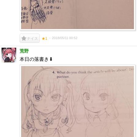
2018/05/11 00:52
ナイス
★1
荒野
本日の落書き⬇︎