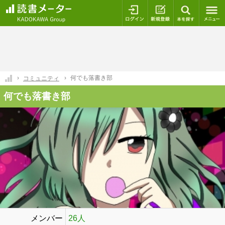
ログイン
新規登録
本を探
何でも落書き部
コミュニティ
何でも落書き部
メンバー
26人