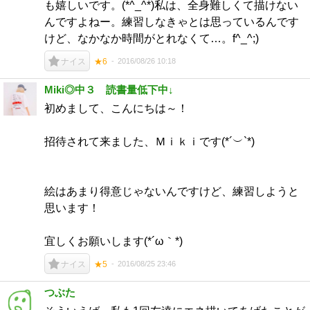
も嬉しいです。(*^_^*)私は、全身難しくて描けない
んですよねー。練習しなきゃとは思っているんです
けど、なかなか時間がとれなくて…。f^_^;)
2016/08/26 10:18
ナイス
★6
Miki◎中３ 読書量低下中↓
初めまして、こんにちは～！
招待されて来ました、Ｍｉｋｉです(*´︶`*)
絵はあまり得意じゃないんですけど、練習しようと
思います！
宜しくお願いします(*´ω｀*)
2016/08/25 23:46
ナイス
★5
つぶた