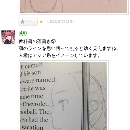
2018/05/09 22:54
ナイス
★1
荒野
教科書の落書き②
顎のラインを思い切って削ると幼く見えますね。
人種はアジア系をイメージしています。