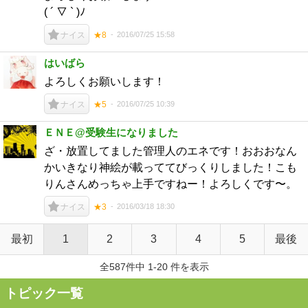
( ´ ▽ ` )ﾉ
2016/07/25 15:58
ナイス
★8
はいばら
よろしくお願いします！
2016/07/25 10:39
ナイス
★5
ＥＮＥ@受験生になりました
ざ・放置してました管理人のエネです！おおおなん
かいきなり神絵が載っててびっくりしました！こも
りんさんめっちゃ上手ですねー！よろしくです〜。
2016/03/18 18:30
ナイス
★3
最初
1
2
3
4
5
最後
全587件中 1-20 件を表示
トピック一覧