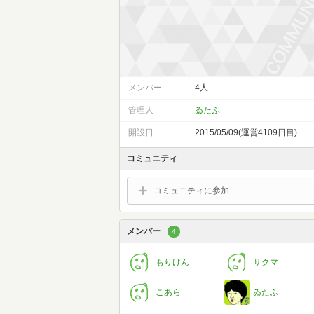
メンバー
4人
管理人
ゐたふ
開設日
2015/05/09(運営4109日目)
コミュニティ
コミュニティに参加
メンバー
4
もりけん
サクマ
こあら
ゐたふ