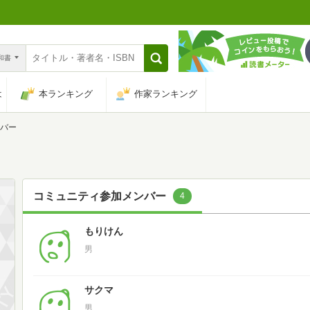
n和書
は
本ランキング
作家ランキング
バー
コミュニティ参加メンバー
4
もりけん
男
サクマ
男