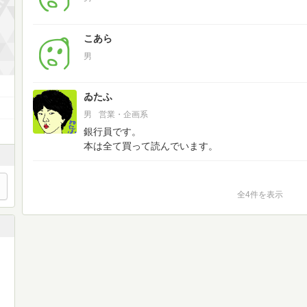
こあら
男
ゐたふ
男
営業・企画系
銀行員です。
本は全て買って読んでいます。
全4件を表示