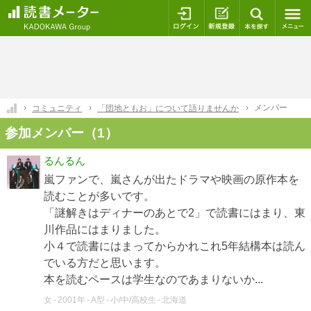
ログイン
新規登録
本を探
メンバー
コミュニティ
「団地ともお」について語りませんか
参加メンバー（1）
るんるん
嵐ファンで、嵐さんが出たドラマや映画の原作本を
読むことが多いです。
「謎解きはディナーのあとで2」で読書にはまり、東
川作品にはまりました。
小４で読書にはまってからかれこれ5年結構本は読ん
でいる方だと思います。
本を読むペースは学生なのであまりないか...
女
2001年
A型
小/中/高校生
北海道