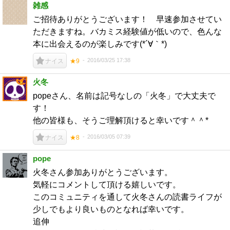
雑感
ご招待ありがとうございます！ 早速参加させてい
ただきますね。バカミス経験値が低いので、色んな
本に出会えるのが楽しみです(*´∀｀*)
2016/03/25 17:38
ナイス
★9
火冬
popeさん、名前は記号なしの「火冬」で大丈夫で
す！
他の皆様も、そうご理解頂けると幸いです＾＾*
2016/03/05 07:39
ナイス
★8
pope
火冬さん参加ありがとうございます。
気軽にコメントして頂ける嬉しいです。
このコミュニティを通して火冬さんの読書ライフが
少しでもより良いものとなれば幸いです。
追伸