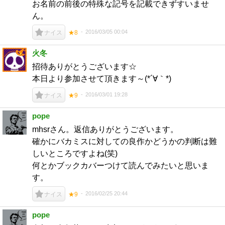
お名前の前後の特殊な記号を記載できずすいませ
ん。
2016/03/05 00:04
ナイス
★8
火冬
招待ありがとうございます☆
本日より参加させて頂きます～(*´∀｀*)
2016/03/01 19:28
ナイス
★9
pope
mhsrさん。返信ありがとうございます。
確かにバカミスに対しての良作かどうかの判断は難
しいところですよね(笑)
何とかブックカバーつけて読んでみたいと思いま
す。
2016/02/25 20:44
ナイス
★9
pope