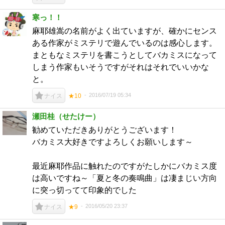
寒っ！！
麻耶雄嵩の名前がよく出ていますが、確かにセンス
ある作家がミステリで遊んでいるのは感心します。
まともなミステリを書こうとしてバカミスになって
しまう作家もいそうですがそれはそれでいいかな
と。
2016/07/19 05:34
ナイス
★10
瀬田桂（せたけー）
勧めていただきありがとうございます！
バカミス大好きですよろしくお願いします～
最近麻耶作品に触れたのですがたしかにバカミス度
は高いですね～「夏と冬の奏鳴曲」は凄まじい方向
に突っ切ってて印象的でした
2016/05/20 23:37
ナイス
★9