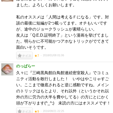
ました。よろしくお願いします。
私のオススメは「人間は考えるＦになる」です。対
談の最後に短編が2つ載ってます。オチもいいです
が、途中のジョークラッシュが素晴らしい。
友人は「Q.E.D.証明終了」という漫画を挙げてまし
た。明らかに不可能かつアホなトリックがでてきて
面白いそうです。
2018/01/08 01:06
ナイス
★7
のっぱらー
久々に『三崎黒鳥館白鳥館連続密室殺人』でコミュ
ニティ活動を敢行しました！ いやはやこりゃすご
い。ここまで徹底されると逆に感動ですね。メイン
のトリックはもとより、それ以外（というかそれ以
外の方に労力の大半を費やしてる）の方にとにかく
頭が下がります(^_^;) 未読の方にはオススメです！
2016/08/21 22:25
ナイス
★9