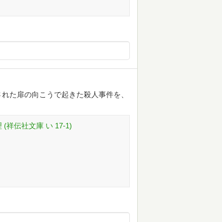
された扉の向こうで起きた殺人事件を、
。
祥伝社文庫 い 17-1)