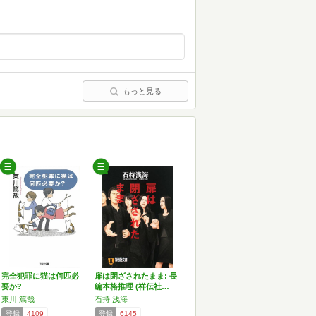
もっと見る
完全犯罪に猫は何匹必
扉は閉ざされたまま: 長
要か?
編本格推理 (祥伝社…
東川 篤哉
石持 浅海
登録
4109
登録
6145