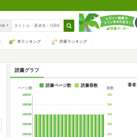
n和書
は
本ランキング
作家ランキング
読書グラフ
著者
読書ページ数
読書冊数
ページ数
冊数
108187
285
108186
284
108185
283
108184
282
108183
281