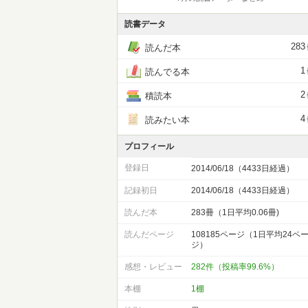
読書データ
283
読んだ本
1
読んでる本
2
積読本
4
読みたい本
プロフィール
登録日
2014/06/18（4433日経過）
記録初日
2014/06/18（4433日経過）
読んだ本
283冊（1日平均0.06冊)
読んだページ
108185ページ（1日平均24ペ
ジ）
感想・レビュー
282件（投稿率99.6%）
本棚
1棚