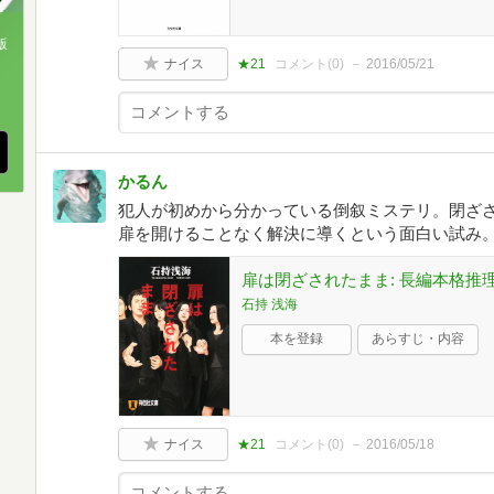
版
ナイス
★21
コメント(
0
)
2016/05/21
、
かるん
犯人が初めから分かっている倒叙ミステリ。閉ざ
扉を開けることなく解決に導くという面白い試み
扉は閉ざされたまま: 長編本格推理 (
石持 浅海
本を登録
あらすじ・内容
ナイス
★21
コメント(
0
)
2016/05/18