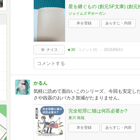
星を継ぐもの (創元SF文庫) (創元推
ジェイムズ P.ホーガン
本を登録
あらすじ・内容
ナイス
★30
コメント(
0
)
2016/06/11
かるん
気軽に読めて面白いこのシリーズ、今回も安定し
さや凶器のおバカさ加減がたまりません。
完全犯罪に猫は何匹必要か?
東川 篤哉
本を登録
あらすじ・内容