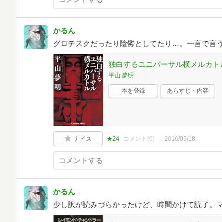
かるん
グロテスクだったり陰鬱としてたり…。一言で言
独白するユニバーサル横メルカトル (
平山 夢明
本を登録
あらすじ・内容
ナイス
★24
コメント(
0
)
2016/05/18
かるん
少し訳が読みづらかったけど、時間かけて読了。