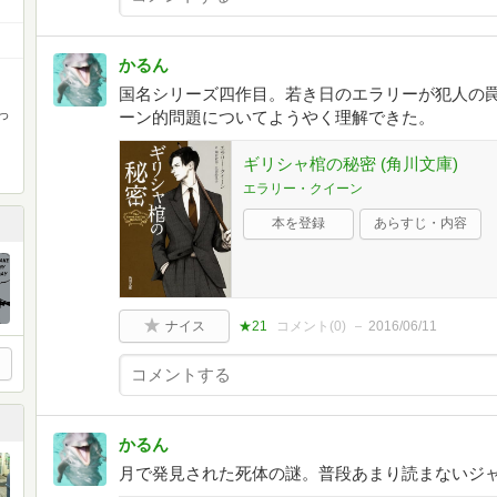
かるん
国名シリーズ四作目。若き日のエラリーが犯人の
っ
ーン的問題についてようやく理解できた。
ギリシャ棺の秘密 (角川文庫)
エラリー・クイーン
本を登録
あらすじ・内容
ナイス
★21
コメント(
0
)
2016/06/11
かるん
月で発見された死体の謎。普段あまり読まないジ