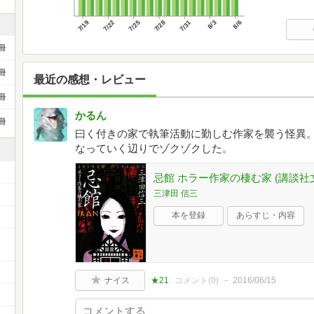
7/19
7/22
7/25
7/28
7/31
8/3
8/6
冊
冊
最近の感想・レビュー
冊
かるん
冊
曰く付きの家で執筆活動に勤しむ作家を襲う怪異
なっていく辺りでゾクゾクした。
忌館 ホラー作家の棲む家 (講談社文庫
三津田 信三
本を登録
あらすじ・内容
ー
ナイス
★21
コメント(
0
)
2016/06/15