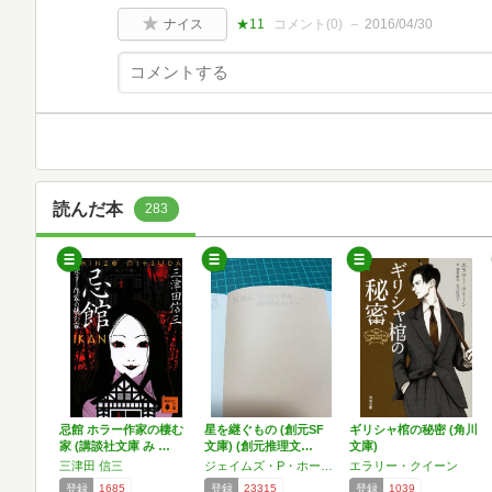
ナイス
★11
コメント(
0
)
2016/04/30
読んだ本
283
忌館 ホラー作家の棲む
星を継ぐもの (創元SF
ギリシャ棺の秘密 (角川
家 (講談社文庫 み …
文庫) (創元推理文…
文庫)
三津田 信三
ジェイムズ・P・ホーガン
エラリー・クイーン
登録
1685
登録
23315
登録
1039