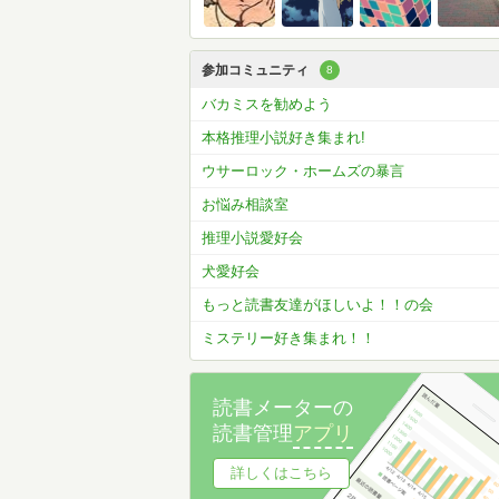
参加コミュニティ
8
バカミスを勧めよう
本格推理小説好き集まれ!
ウサーロック・ホームズの暴言
お悩み相談室
推理小説愛好会
犬愛好会
もっと読書友達がほしいよ！！の会
ミステリー好き集まれ！！
読書メーターの
読書管理
アプリ
詳しくはこちら