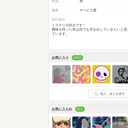
性別
男
職業
サービス業
自己紹介
ミステリ大好きです！
興味を持った本は何でも手を出していきたいと思
ています。
お気に入り
100人
知人・友人を探す
お気に入られ
60人