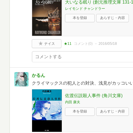
大いなる眠り (創元推理文庫 131-1
レイモンド チャンドラー
本を登録
あらすじ・内容
ナイス
★11
コメント(
0
)
2016/05/18
かるん
クライマックスの犯人との対決、浅見がカッコい
佐渡伝説殺人事件 (角川文庫)
内田 康夫
本を登録
あらすじ・内容