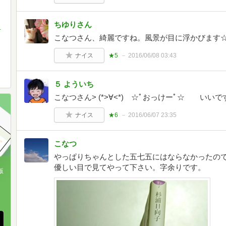
ちゆりさん
まだ消化中
こなつさん、綺麗ですね。風景が目に浮かびます
ナイス
★5
2016/06/08 03:43
５ よういち
こなつさん> (*>∀<*)ゞ☆ﾟおっけーﾟ☆ い
ナイス
★6
2016/06/07 23:35
こなつ
やっぱりちゃんとした五七五にはならなかったの
優しい目で見てやって下さい。字余りです。
版
、