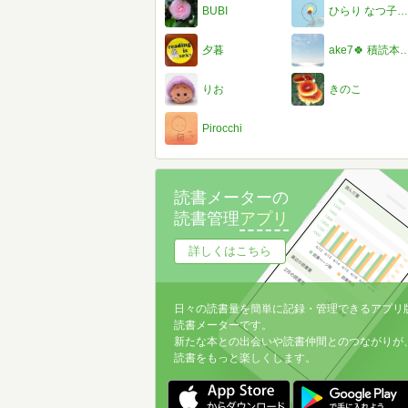
BUBI
ひらり なつ子@療養中 気持ちは元気
夕暮
ake7🍀 積読本まだ
りお
きのこ
Pirocchi
読書メーターの
読書管理
アプリ
詳しくはこちら
日々の読書量を簡単に記録・管理できるアプリ
読書メーターです。
新たな本との出会いや読書仲間とのつながりが
読書をもっと楽しくします。