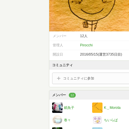
メンバー
12人
管理人
Pirocchi
開設日
2016/05/15(運営3735日目)
コミュニティ
コミュニティに参加
メンバー
12
紙魚子
K＿Morota
巻々
ちいらば