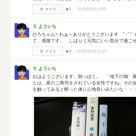
ナイス
★2
2016/05/28 14:45
５ よういち
ひろちゃん> わぁ～ありがとうございます ﾟ･ﾟﾟ･
て、感激です。 しばらく元気にいい気分で過ごせ
ナイス
★3
2016/05/28 10:35
５ よういち
おはようございます。朝っぽく。 「地下の鳩 
とは、夜のご商売をされている女性ですね。その
を触ってみると酔った体に心地良いみたいな・・