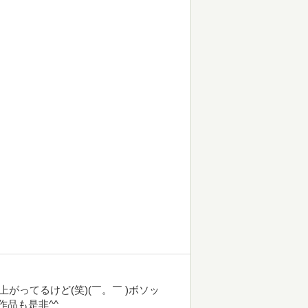
上がってるけど(笑)(￣。￣ )ボソッ
作品も是非^^