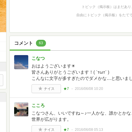
トピック（掲示板）はまだあり
自由にトピック（掲示板）をたて
コメント
63
こなつ
おはようございます☀
皆さんありがとうございます！( ´тωт` )
こんなに文字が多すぎたのでダメかな…と思いま
ナイス
★7
2016/06/08 10:20
こころ
こなつさん、いいですね～♪一人かな、誰かとかな
世界が広がります。
ナイス
★7
2016/06/08 05:13