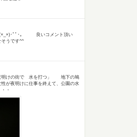
(×_×)･ﾟﾟ･｡ 良いコメント頂い
そうです^^
夜明けの街で 水を打つ」 地下の鳩
女性が夜明けに仕事を終えて、公園の水
・・・