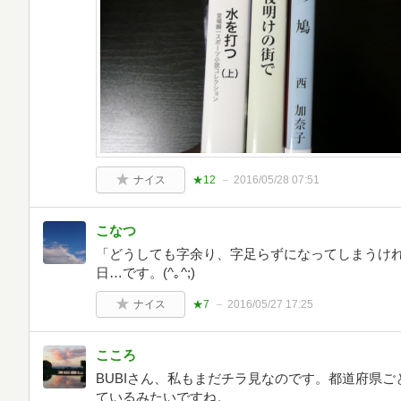
ナイス
★12
2016/05/28 07:51
こなつ
「どうしても字余り、字足らずになってしまうけれ
日…です。(^｡^;)
ナイス
★7
2016/05/27 17:25
こころ
BUBIさん、私もまだチラ見なのです。都道府県
ているみたいですね。