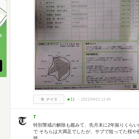
版
、
ナイス
★11
2021/04/12 12:40
T
特別警戒の解除も鑑みて、先月末に2年振りくらい
で そちらは大満足でしたが、サブで狙ってた桜や
焼。