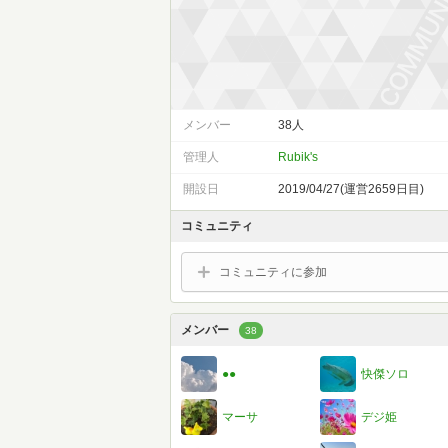
メンバー
38人
管理人
Rubik's
開設日
2019/04/27(運営2659日目)
コミュニティ
コミュニティに参加
メンバー
38
●●
快傑ソロ
マーサ
デジ姫