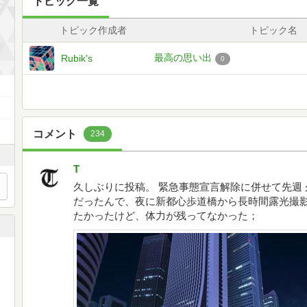
トピック一覧
トピック作成者
トピック名
最高の思い出
Rubik's
0
コメント
234
T
久しぶりに投稿。 緊急事態宣言解除に併せて先週
だったんで、夜に新都心歩道橋から長時間露光撮影
たかったけど、体力が残ってなかった；