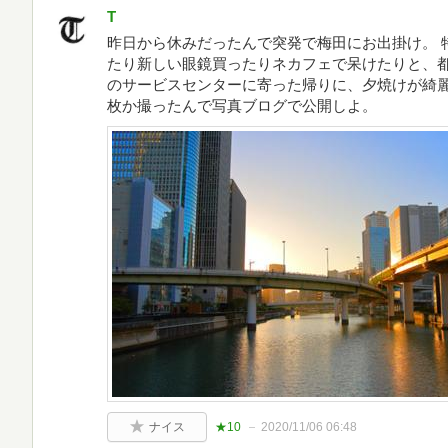
T
昨日から休みだったんで突発で梅田にお出掛け。 
たり新しい眼鏡買ったりネカフェで呆けたりと、都
のサービスセンターに寄った帰りに、夕焼けが綺麗
枚か撮ったんで写真ブログで公開しよ。
ナイス
★10
2020/11/06 06:48