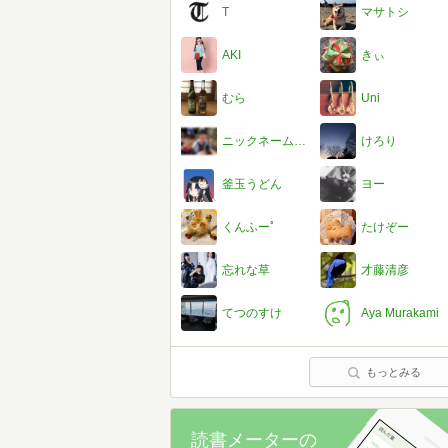
T
マサトシ
AKI
きぃ
むら
Uni
ニックネームって255文字まで出来るんだね
けろり
釜玉うどん
ヨー
くんふーﾟ
たけぞー
忘れな草
才藤清彦
てつのすけ
Aya Murakami
もっとみる
読書メーターの