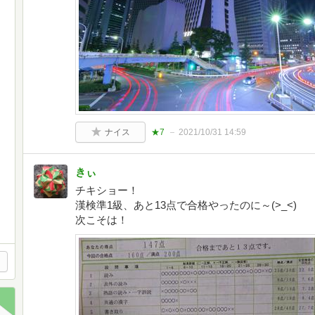
ナイス
★7
2021/10/31 14:59
きぃ
チキショー！
漢検準1級、あと13点で合格やったのに～(>_<)
次こそは！