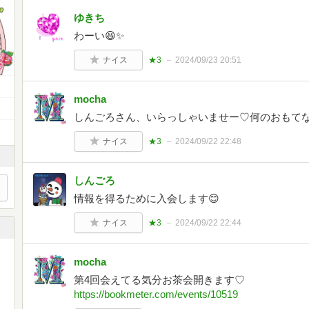
ゆきち
わーい😆✨
ナイス
★3
2024/09/23 20:51
mocha
しんごろさん、いらっしゃいませー♡何のおもてな
ナイス
★3
2024/09/22 22:48
しんごろ
情報を得るために入会します😊
ナイス
★3
2024/09/22 22:44
mocha
第4回会えてる気分お茶会開きます♡
https://bookmeter.com/events/10519