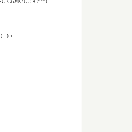
お願いします(*^^*)
__)m