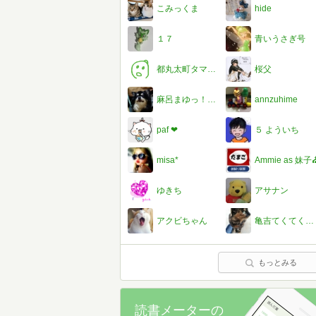
こみっくま
hide
１７
青いうさぎ号
都丸太町タマちゃん
桜父
麻呂まゆっ！ ＠たまに麻呂兵衛３号
annzuhime
paf ❤︎
５ よういち
misa*
Ammie as 妹子
ゆきち
アサナン
アクビちゃん
亀吉てくてく@断捨離チャレンジ中
もっとみる
読書メーターの