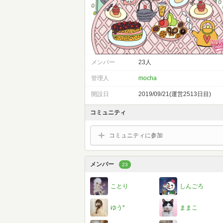
メンバー
23人
管理人
mocha
開設日
2019/09/21(運営2513日目)
コミュニティ
コミュニティに参加
メンバー
23
ことり
しんごろ
ゆう*
ままこ