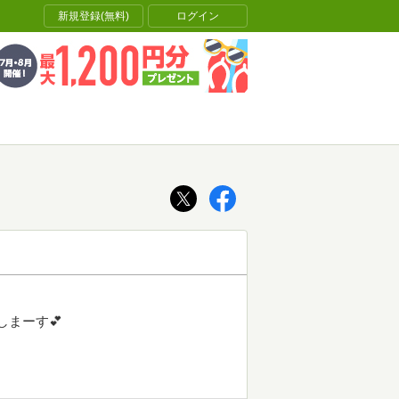
新規登録(無料)
ログイン
まーす💕