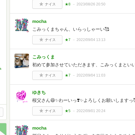
ナイス
★8
2023/08/26 20:50
mocha
こみっくまちゃん、いらっしゃーい🥰
ナイス
★7
2022/09/04 13:13
こみっくま
初めて参加させていただきます、こみっくまとい
⛪
ナイス
★7
2022/09/04 11:03
ゆきち
桜父さん😆✨わーいっ❣️✨よろしくお願いしますっ
ナイス
★5
2022/09/01 20:24
mocha