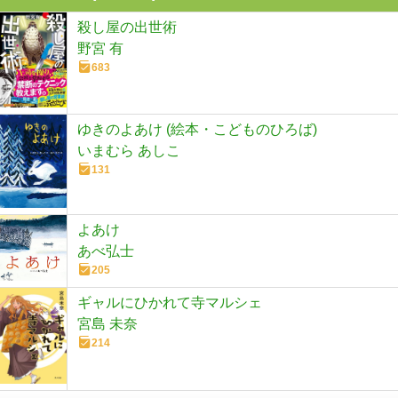
殺し屋の出世術
野宮 有
683
ゆきのよあけ (絵本・こどものひろば)
いまむら あしこ
131
よあけ
あべ弘士
205
ギャルにひかれて寺マルシェ
宮島 未奈
214