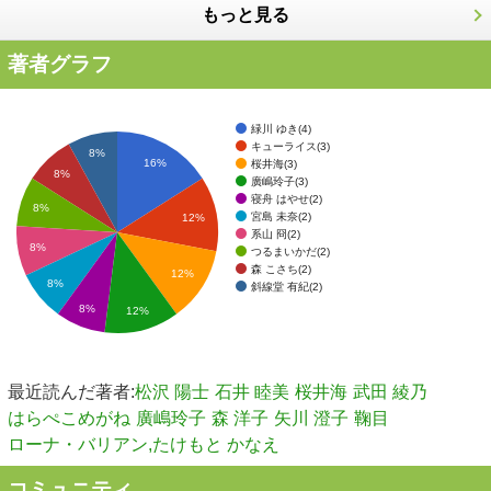
もっと見る
著者グラフ
緑川 ゆき(4)
キューライス(3)
8%
16%
桜井海(3)
8%
廣嶋玲子(3)
寝舟 はやせ(2)
8%
宮島 未奈(2)
12%
系山 冏(2)
8%
つるまいかだ(2)
森 こさち(2)
12%
8%
斜線堂 有紀(2)
8%
12%
最近読んだ著者:
松沢 陽士
石井 睦美
桜井海
武田 綾乃
はらぺこめがね
廣嶋玲子
森 洋子
矢川 澄子
鞠目
ローナ・バリアン,たけもと かなえ
コミュニティ