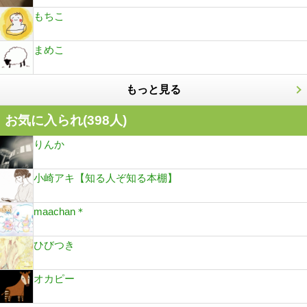
もちこ
まめこ
もっと見る
お気に入られ(
398
人)
りんか
小崎アキ【知る人ぞ知る本棚】
maachan＊
ひびつき
オカピー