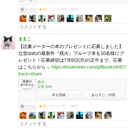
コメント(
0
)
06/29
ナイス
★19
ままこ
【読書メーターの本のプレゼントに応募しました】
辻堂ゆめの最新作『残火』プルーフ本を10名様にプ
レゼント！応募締切は7月6日(月)の正午まで。応募
はこちらから→
https://bookmeter.com/giftbooks/640?
track=share
残火
辻堂 ゆめ
本を登録
あらすじ・内容
コメント(
0
)
06/29
ナイス
★20