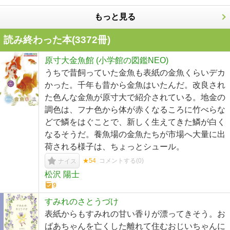
もっと見る
読み終わった本(
3372
冊)
原寸大金魚館 (小学館の図鑑NEO)
うちで昔飼っていた金魚も表紙の金魚くらいデカ
かった。千年も昔から金魚はいたんだ。改良され
た色んな金魚が原寸大で紹介されている。地金の
調色は、フナ色から体が赤くなるころに竹べらな
どで鱗をはぐことで、新しく生えてきた鱗が白く
なるそうだ。養魚場の金魚たちが市場へ大量に出
荷される様子は、ちょっとシュール。
★54
コメントする(
0
)
ナイス
松沢 陽士
9
すみれのさとうづけ
表紙からもすみれの甘い香りが漂ってきそう。お
ばあちゃんを亡くした離れて住むおじいちゃんに