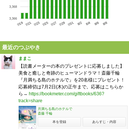
3,368
3,366
7/23
7/29
8/4
7/19
7/25
7/31
8/6
7/21
7/27
8/2
8/8
最近のつぶやき
ままこ
【読書メーターの本のプレゼントに応募しました】
美食と癒しと奇跡のヒューマンドラマ！斎藤千輪
『月満ちる島のホテルで』を20名様にプレゼント！
応募締切は7月2日(木)の正午まで。応募はこちらか
ら→
https://bookmeter.com/giftbooks/636?
track=share
月満ちる島のホテルで
斎藤 千輪
本を登録
あらすじ・内容