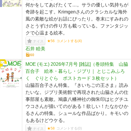
何かをしてあげたくて…。サラの優しい気持ちが
奇跡を起こす。Krimgenさんのクラシカルな海外
風の素敵な絵がお話にぴったり。巻末にすみれの
さとうずけの作り方も載っている。ファンタジッ
クで心温まる絵本。
★56
コメントする(
4
)
ナイス
石井 睦美
60
MOE (モエ) 2026年7月号 [雑誌]（巻頭特集 山脇
百合子 絵本・暮らし・ジブリ｜ とじこみふろ
く ぐりとぐら ポストカード３枚セット）
山脇百合子さん特集。『きいちごの王さま』読み
たいな。ジブリ美術館で再現された山脇さんの仕
事部屋も素敵。鳩森八幡神社の御朱印はヒグチユ
ウコさんが描いてのがある！欲しい！たなかひか
るさんの特集。シュールな作品ばかり。キモいの
もあるけどウケる。
★58
コメントする(
0
)
ナイス