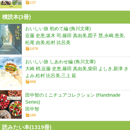
137
積読本(
3
冊)
おいしい旅 初めて編 (角川文庫)
近藤 史恵,坂木 司,篠田 真由美,図子 慧,永嶋 恵美,
松尾 由美,松村 比呂美
1479
おいしい旅 しあわせ編 (角川文庫)
大崎 梢,近藤 史恵,篠田 真由美,柴田 よしき,新津 き
よみ,松村 比呂美,三上 延
998
田中智のミニチュアコレクション (Handmade
Series)
田中智
166
読みたい本(
1319
冊)