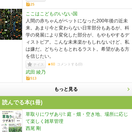
25
ここはこどものいない国
人間の赤ちゃんがペットになった200年後の近未
来。あまり今と変わらない日常部分もあるが、科
学の発展により変化した部分が、もやもやするデ
ィストピア。こんな未来楽かもしれないけど、私
は嫌だ。どちらともとれるラスト。希望がある方
を信じたい。
★60
コメントする(
0
)
ナイス
武田 綾乃
513
もっと見る
読んでる本(
1
冊)
草取りにワザあり!: 庭・畑・空き地、場所に応じ
て楽しく雑草管理
西尾 剛