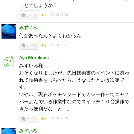
ことでしょうか？
09/26 17:06
ナイス
★1
みずいろ
何があったん？よくわからん
09/29 20:11
ナイス
★1
Aya Murakami
みずいろ様
おそくなりましたが、先日技術書のイベントに誘わ
れて技術書をしらべたらこうなったという次第で
す。
いや…、現在ポケモンソードでカレー作ってニャス
パーよんでいる作業中なのでスイッチ１０台操作で
きたら便利だな…と…。
09/30 17:39
ナイス
★1
みずいろ