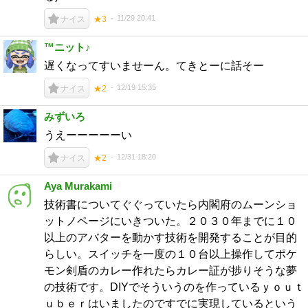
11/29 20:41
ナイス
★3
™ニット♪
遅くなってすいませーん。てきとーに話そー
12/19 15:35
ナイス
★2
みずいろ
うえーーーーーい
12/31 18:20
ナイス
★2
Aya Murakami
技術書についてぐぐっていたら内閣府のムーンショ
ットノページにいきついた。２０３０年までに１０
以上のアバターを動かす技術を開発することが目的
らしい。スイッチを一度の１０台以上操作してポケ
モン剣盾のカレー作れたらカレー証が捗りそうな夢
の技術です。DIYでそういうのを作っているｙｏｕｔ
ｕｂｅｒはいましたのですでに実現しているという