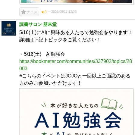
2026/06/13 13:36
ナイス
★3
読書サロン 朋来堂
5/16(土)にAIに興味ある人たちで勉強会をやります！
詳細は下記トピックをご覧ください！
・5/16(土) AI勉強会
https://bookmeter.com/communities/337902/topics/28
003
※こちらのイベントはJOJOと一回以上ご面識のある
方のみご参加いただけます！