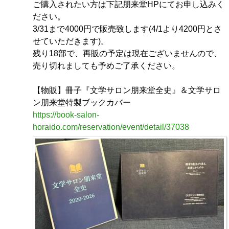
ご購入されたい方は下記朋来堂HPにてお申し込みく
ださい。
3/31まで4000円で販売致します(4/1より4200円とさ
せていただきます)。
残り18部で、再販の予定は現在ございませんので、
売り切れましても予めご了承ください。
【物販】冊子『文学サロン朋来堂全史』＆文学サロ
ン朋来堂特製ブックカバー
https://book-salon-
horaido.com/reservation/event/detail/37038