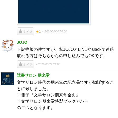
2026/03/30 18:00
ナイス
★1
JOJO
下記物販の件ですが、私JOJOとLINEやslackで連絡
取れる方はそちらからの申し込みでもOKです！
2026/03/22 21:00
ナイス
読書サロン 朋来堂
文学サロン時代の朋来堂の記念品ですが物販するこ
とに致しました。
・冊子『文学サロン朋来堂全史』
・文学サロン朋来堂特製ブックカバー
の二つとなります。