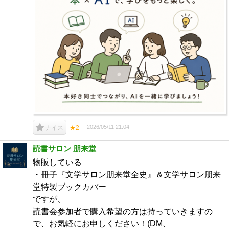
2026/05/11 21:04
ナイス
★2
読書サロン 朋来堂
物販している
・冊子『文学サロン朋来堂全史』＆文学サロン朋来
堂特製ブックカバー
ですが、
読書会参加者で購入希望の方は持っていきますの
で、お気軽にお申しください！(DM、