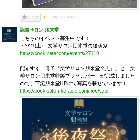
2026/03/22 09:28
ナイス
★2
読書サロン 朋来堂
こちらのイベント募集中です！
・3/21(土) 文学サロン朋来堂の後夜祭
https://bookmeter.com/events/27110
配布する「冊子『文学サロン朋来堂全史』」と「文
学サロン朋来堂特製ブックカバー」が完成しました
ので、下記朋来堂HPにて写真を載せています！
https://book-salon-horaido.com/free/yotei