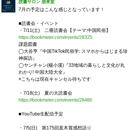
読書サロン 朋来堂
7月の予定はこんな感じとなっています！
■読書会・イベント
・7/11(土) 二冊読書会【テーマ:中国民俗】
https://bookmeter.com/events/28325
課題図書
◯大谷亨『中国TikTok民俗学: スマホからはじまる珍
神探訪』
◯ヤンチャン(楊小溪)『33地域の暮らしと文化が丸
わかり! 中国大陸大全』
※こちらは現在キャンセル待ちです
・7/18(土) 夏の大読書会
https://bookmeter.com/events/28480
■YouTube生配信予定
・7/5(日) 第175回直木賞感想語り