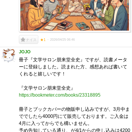
2026/04/25 06:46
ナイス
★1
JOJO
冊子『文学サロン朋来堂全史』ですが、読書メータ
ーに登録しました。読まれた方、感想あれば書いて
くれると嬉しいです！
『文学サロン朋来堂全史』
https://bookmeter.com/books/23318895
冊子とブックカバーの物販申し込みですが、3月中ま
ででしたら4000円にて販売しております。ご入金は
4月に入ってからでも構いません。
予め告知している通り、が4/1からの申し込みは4200