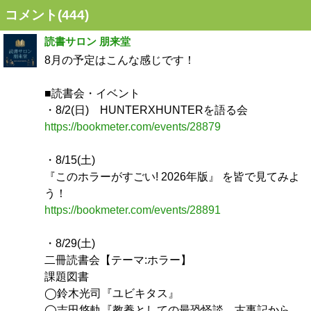
コメント(
444
)
読書サロン 朋来堂
8月の予定はこんな感じです！
■読書会・イベント
・8/2(日) HUNTERXHUNTERを語る会
https://bookmeter.com/events/28879
・8/15(土)
『このホラーがすごい! 2026年版』 を皆で見てみよ
う！
https://bookmeter.com/events/28891
・8/29(土)
二冊読書会【テーマ:ホラー】
課題図書
◯鈴木光司『ユビキタス』
◯吉田悠軌『教養としての最恐怪談 古事記から