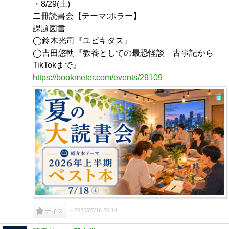
・8/29(土)
二冊読書会【テーマ:ホラー】
課題図書
◯鈴木光司『ユビキタス』
◯吉田悠軌『教養としての最恐怪談 古事記から
TikTokまで』
https://bookmeter.com/events/29109
2026/07/16 20:14
ナイス