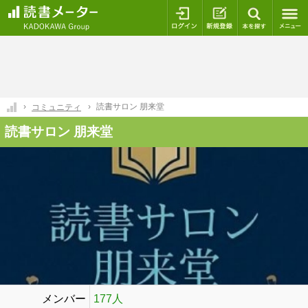
ログイン
新規登録
本を探
読書サロン 朋来堂
コミュニティ
読書サロン 朋来堂
メンバー
177人