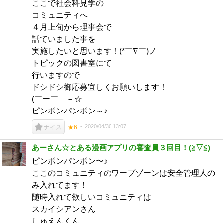
ここで社会科見学の
コミュニティへ
４月上旬から理事会で
話ていました事を
実施したいと思います！(*￣∇￣)ノ
トピックの図書室にて
行いますので
ドシドシ御応募宜しくお願いします！
(￣ー￣ゞ－☆
ピンポンパンポン～♪
2020/04/30 13:07
ナイス
★6
あーさん☆とある漫画アプリの審査員３回目！(⁠≧⁠▽⁠≦⁠)
ピンポンパンポン〜♪
ここのコミュニティのワープゾーンは安全管理人の
み入れてます！
随時入れて欲しいコミュニティは
スカイシアンさん
しゅえんくん