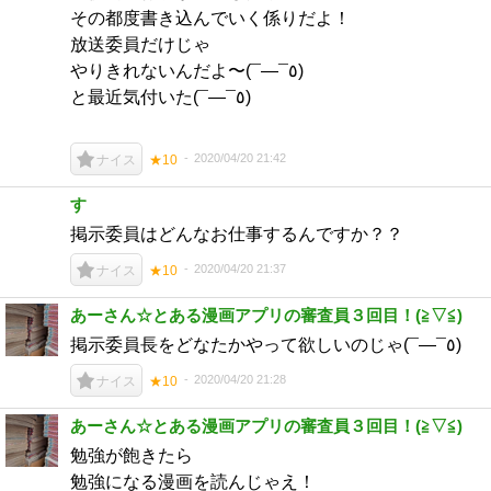
その都度書き込んでいく係りだよ！
放送委員だけじゃ
やりきれないんだよ〜(¯―¯٥)
と最近気付いた(¯―¯٥)
2020/04/20 21:42
ナイス
★10
す
掲示委員はどんなお仕事するんですか？？
2020/04/20 21:37
ナイス
★10
あーさん☆とある漫画アプリの審査員３回目！(⁠≧⁠▽⁠≦⁠)
掲示委員長をどなたかやって欲しいのじゃ(¯―¯٥)
2020/04/20 21:28
ナイス
★10
あーさん☆とある漫画アプリの審査員３回目！(⁠≧⁠▽⁠≦⁠)
勉強が飽きたら
勉強になる漫画を読んじゃえ！