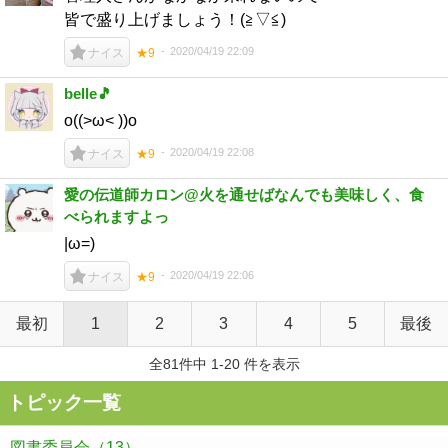
皆で盛り上げましょう！(≧▽≦)
2020/04/19 22:09
ナイス
★9
belle🎵
o((>ω< ))o
2020/04/19 22:08
ナイス
★9
愛の伝道師カロン@火を通せばなんでも美味しく、食
べられますよっ
|ω=)
2020/04/19 22:06
ナイス
★9
最初
1
2
3
4
5
最後
全81件中 1-20 件を表示
トピック一覧
図書委員会
（13）