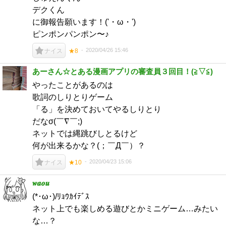
デクくん
に御報告願います！('・ω・')
ピンポンパンポン〜♪
2020/04/26 15:46
ナイス
★8
あーさん☆とある漫画アプリの審査員３回目！(⁠≧⁠▽⁠≦⁠)
やったことがあるのは
歌詞のしりとりゲーム
「る」を決めておいてやるしりとり
だなσ(￣∇￣;)
ネットでは縄跳びしとるけど
何が出来るかな？(；￣Д￣）？
2020/04/23 15:06
ナイス
★10
𝒘𝒂𝒐𝒖
(*･ω･)/ﾘｮｳｶｲﾃﾞｽ
ネット上でも楽しめる遊びとかミニゲーム…みたい
な…？