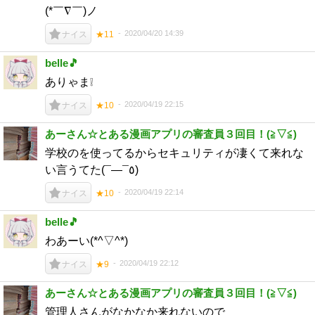
(*￣∇￣)ノ
2020/04/20 14:39
ナイス
★11
belle🎵
ありゃま❕
2020/04/19 22:15
ナイス
★10
あーさん☆とある漫画アプリの審査員３回目！(⁠≧⁠▽⁠≦⁠)
学校のを使ってるからセキュリティが凄くて来れな
い言うてた(¯―¯٥)
2020/04/19 22:14
ナイス
★10
belle🎵
わあーい(*^▽^*)
2020/04/19 22:12
ナイス
★9
あーさん☆とある漫画アプリの審査員３回目！(⁠≧⁠▽⁠≦⁠)
管理人さんがなかなか来れないので