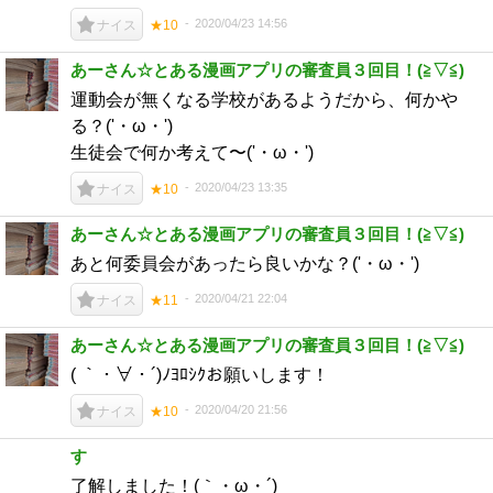
2020/04/23 14:56
ナイス
★10
あーさん☆とある漫画アプリの審査員３回目！(⁠≧⁠▽⁠≦⁠)
運動会が無くなる学校があるようだから、何かや
る？('・ω・')
生徒会で何か考えて〜('・ω・')
2020/04/23 13:35
ナイス
★10
あーさん☆とある漫画アプリの審査員３回目！(⁠≧⁠▽⁠≦⁠)
あと何委員会があったら良いかな？('・ω・')
2020/04/21 22:04
ナイス
★11
あーさん☆とある漫画アプリの審査員３回目！(⁠≧⁠▽⁠≦⁠)
( ｀・∀・´)ﾉﾖﾛｼｸお願いします！
2020/04/20 21:56
ナイス
★10
す
了解しました！(｀・ω・´)