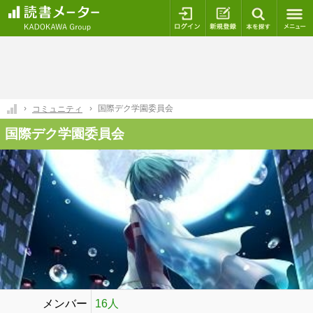
ログイン
新規登録
本を探
国際デク学園委員会
コミュニティ
国際デク学園委員会
メンバー
16人