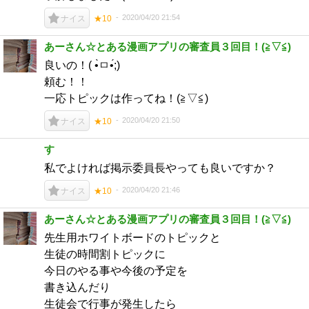
2020/04/20 21:54
ナイス
★10
あーさん☆とある漫画アプリの審査員３回目！(⁠≧⁠▽⁠≦⁠)
良いの！( •̀ㅁ•́;)
頼む！！
一応トピックは作ってね！(≧▽≦)
2020/04/20 21:50
ナイス
★10
す
私でよければ掲示委員長やっても良いですか？
2020/04/20 21:46
ナイス
★10
あーさん☆とある漫画アプリの審査員３回目！(⁠≧⁠▽⁠≦⁠)
先生用ホワイトボードのトピックと
生徒の時間割トピックに
今日のやる事や今後の予定を
書き込んだり
生徒会で行事が発生したら