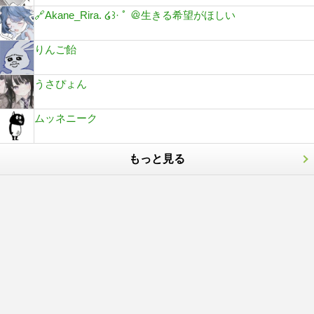
🔗Akane_Rira. ໒꒱· ﾟ ＠生きる希望がほしい
りんご飴
うさぴょん
ムッネニーク
もっと見る