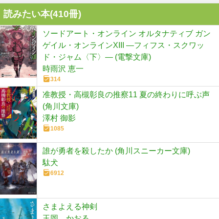
読みたい本(
410
冊)
ソードアート・オンライン オルタナティブ ガン
ゲイル・オンラインXIII ―フィフス・スクワッ
ド・ジャム〈下〉― (電撃文庫)
時雨沢 恵一
314
准教授・高槻彰良の推察11 夏の終わりに呼ぶ声
(角川文庫)
澤村 御影
1085
誰が勇者を殺したか (角川スニーカー文庫)
駄犬
6912
さまよえる神剣
玉岡 かおる