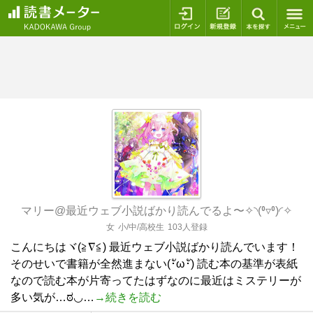
ログイン
新規登録
本を探
マリー@最近ウェブ小説ばかり読んでるよ〜✧⁠◝⁠(⁠⁰⁠▿⁠⁰⁠)⁠◜⁠✧
女
小/中/高校生
103人登録
こんにちはヾ(≧∇≦) 最近ウェブ小説ばかり読んでいます！
そのせいで書籍が全然進まない(⁠･ั⁠ω⁠･ั⁠) 読む本の基準が表紙
なので読む本が片寄ってたはずなのに最近はミステリーが
多い気が…ಠ⁠◡…
→続きを読む