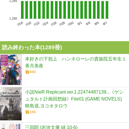
1,289
1,288
7/22
7/28
8/3
7/18
7/24
7/30
8/5
7/20
7/26
8/1
8/7
読み終わった本(
1289
冊)
本好きの下剋上 ハンネローレの貴族院五年生１
香月美夜
940
小説NieR Replicant ver.1.22474487139...《ゲシ
ュタルト計画回想録》File01 (GAME NOVELS)
映島巡,ヨコオタロウ
106
三四郎 (岩波文庫 緑 10-6)