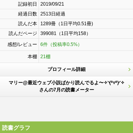
記録初日
2019/09/21
経過日数
2513日経過
読んだ本
1289冊（1日平均0.51冊)
読んだページ
399081（1日平均158）
感想/レビュー
6件（投稿率0.5%）
本棚
21棚
プロフィール詳細
マリー@最近ウェブ小説ばかり読んでるよ〜✧⁠◝⁠(⁠⁰⁠▿⁠⁰⁠)⁠◜⁠✧
さんの7月の読書メーター
読書グラフ