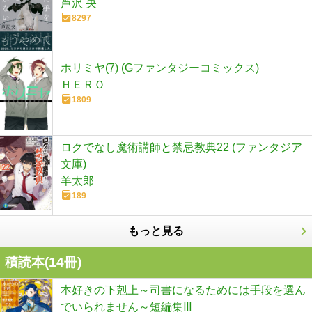
芦沢 央
8297
ホリミヤ(7) (Gファンタジーコミックス)
ＨＥＲＯ
1809
ロクでなし魔術講師と禁忌教典22 (ファンタジア
文庫)
羊太郎
189
もっと見る
積読本(
14
冊)
本好きの下剋上～司書になるためには手段を選ん
でいられません～短編集Ⅲ