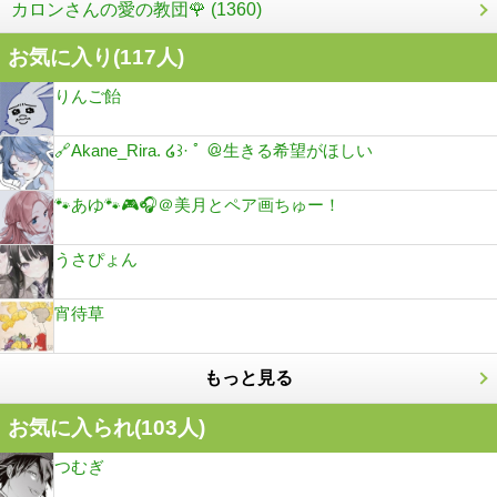
カロンさんの愛の教団🌹 (1360)
お気に入り(
117
人)
りんご飴
🔗Akane_Rira. ໒꒱· ﾟ ＠生きる希望がほしい
🐾あゆ🐾🎮🎧＠美月とペア画ちゅー！
うさぴょん
宵待草
もっと見る
お気に入られ(
103
人)
つむぎ