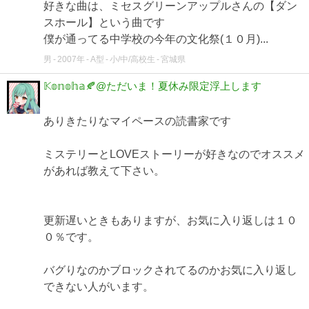
好きな曲は、ミセスグリーンアップルさんの【ダン
スホール】という曲です
僕が通ってる中学校の今年の文化祭(１０月)...
男
2007年
A型
小/中/高校生
宮城県
𝕂𝕠𝕟𝕠𝕙𝕒🍂@ただいま！夏休み限定浮上します
ありきたりなマイペースの読書家です
ミステリーとLOVEストーリーが好きなのでオススメ
があれば教えて下さい。
更新遅いときもありますが、お気に入り返しは１０
０％です。
バグりなのかブロックされてるのかお気に入り返し
できない人がいます。