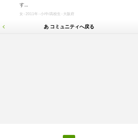
す...
女
2011年
小/中/高校生
大阪府
あ コミュニティへ戻る