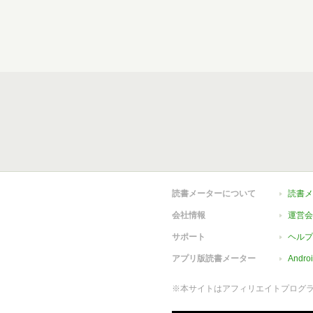
読書メーターについて
読書メ
会社情報
運営会
サポート
ヘルプ
アプリ版読書メーター
Andr
※本サイトはアフィリエイトプログ