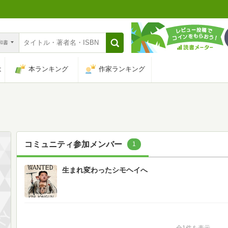
n和書
は
本ランキング
作家ランキング
コミュニティ参加メンバー
1
生まれ変わったシモヘイへ