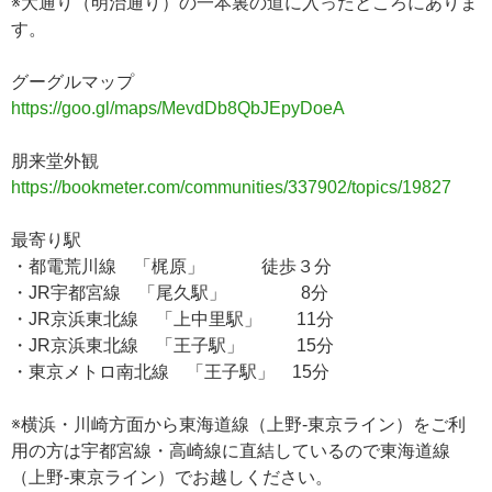
※大通り（明治通り）の一本裏の道に入ったところにありま
す。
グーグルマップ
https://goo.gl/maps/MevdDb8QbJEpyDoeA
朋来堂外観
https://bookmeter.com/communities/337902/topics/19827
最寄り駅
・都電荒川線 「梶原」 徒歩３分
・JR宇都宮線 「尾久駅」 8分
・JR京浜東北線 「上中里駅」 11分
・JR京浜東北線 「王子駅」 15分
・東京メトロ南北線 「王子駅」 15分
※横浜・川崎方面から東海道線（上野-東京ライン）をご利
用の方は宇都宮線・高崎線に直結しているので東海道線
（上野-東京ライン）でお越しください。