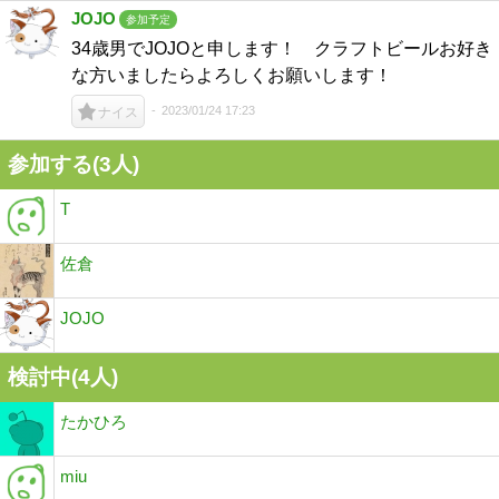
JOJO
参加予定
34歳男でJOJOと申します！ クラフトビールお好き
な方いましたらよろしくお願いします！
2023/01/24 17:23
ナイス
参加する(3人)
T
佐倉
JOJO
検討中(4人)
たかひろ
miu