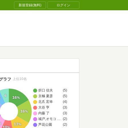
新規登録(無料)
ログイン
グラフ
上位10名
折口 信夫
(5)
6
京極 夏彦
(5)
16
%
6
北爪 宏幸
(4)
大谷 亨
(3)
16
%
内藤 了
(3)
城戸,オモコロ編集部
…
(2)
%
13
%
芦花公園
(2)
10
%