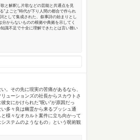
答歌と解釈し片歌などの芸能と共通点を見
る"よごと"時代が下り人間の都合で作られ
祝詞として集成された、叙事詩の始まりとし
性は分からないものの根拠や典拠を示してく
の知識不足で十全に理解できたとは言い難い
ない。その先に現実の苦痛があるなら、
ソリューションズの社長からスカウトさ
彼女にかけられた"呪い"が原因だっ
ない多々良は幽霊から来るプッシュ通
…と様々なオカルト案件に立ち向かって
はシステムのようなもの」という呪術観