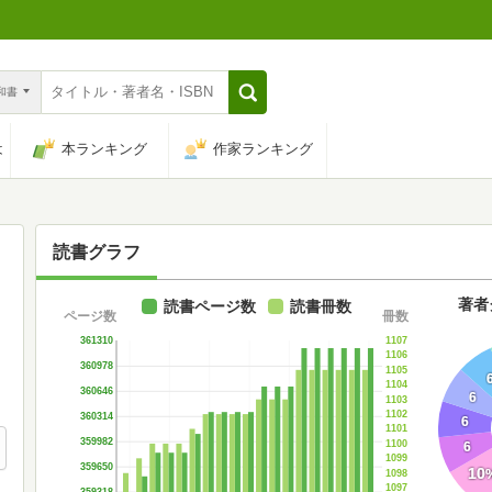
n和書
は
本ランキング
作家ランキング
読書グラフ
著者
読書ページ数
読書冊数
ページ数
冊数
1107
361310
1106
360978
1105
1104
360646
6
1103
1102
360314
6
1101
359982
1100
6
1099
359650
10
1098
1097
359318