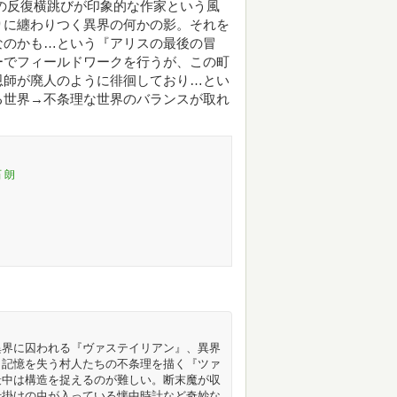
)の反復横跳びが印象的な作家という風
りに纏わりつく異界の何かの影。それを
なのかも…という『アリスの最後の冒
ーでフィールドワークを行うが、この町
恩師が廃人のように徘徊しており…とい
る世界→不条理な世界のバランスが取れ
 朗
異界に囚われる『ヴァステイリアン』、異界
、記憶を失う村人たちの不条理を描く『ツァ
最中は構造を捉えるのが難しい。断末魔が収
仕掛けの虫が入っている懐中時計など奇妙な