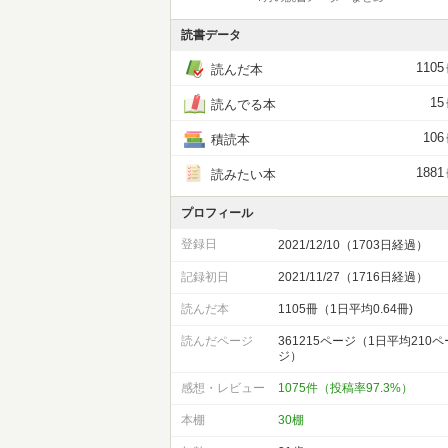
読書データ
1105
読んだ本
15
読んでる本
106
積読本
1881
読みたい本
プロフィール
登録日
2021/12/10（1703日経過）
記録初日
2021/11/27（1716日経過）
読んだ本
1105冊（1日平均0.64冊)
読んだページ
361215ページ（1日平均210ペ
ジ）
感想・レビュー
1075件（投稿率97.3%）
本棚
30棚