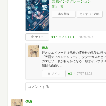
霊感インテグレーション
新名 智
本を登録
あらすじ・内容
ナイス
★17
コメント(
1
)
2026/07/27
佐倉
好きなエピソードは他社のIT神社の見学に行
『天罰ディペンデンシー』、タタラカズキと
のエピソードが明らかになる『怨念インプリメ
週目も面白い。
ナイス
★2
07/27 12:52
佐倉