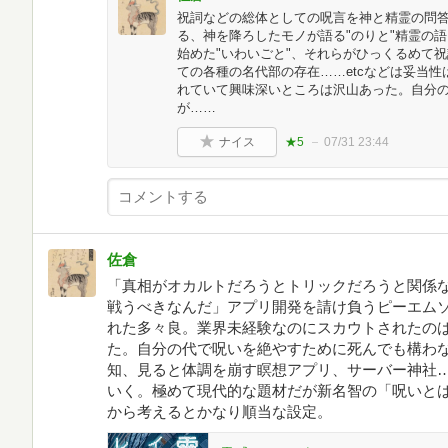
祝詞などの総体としての呪言を神と精霊の問
る、神を降ろしたモノが語る"のりと"精霊の語
始めた"いわいごと"、それらがひっくるめて
ての各種の名代部の存在……etcなどは妥当
れていて興味深いところは沢山あった。自分
が……
ナイス
★5
07/31 23:44
佐倉
「真相がオカルトだろうとトリックだろうと関係
戦うべきなんだ」アプリ開発を請け負うピーエム
れた多々良。業界未経験なのにスカウトされたのは
た。自分の代で呪いを絶やすために死んでも構わ
知、見ると体調を崩す瞑想アプリ、サーバー神社
いく。極めて現代的な題材だが新名智の「呪いと
から考えるとかなり順当な設定。