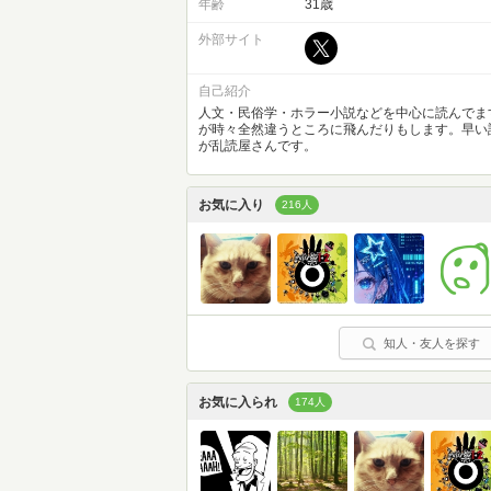
年齢
31歳
外部サイト
自己紹介
人文・民俗学・ホラー小説などを中心に読んでま
が時々全然違うところに飛んだりもします。早い
が乱読屋さんです。
お気に入り
216人
知人・友人を探す
お気に入られ
174人