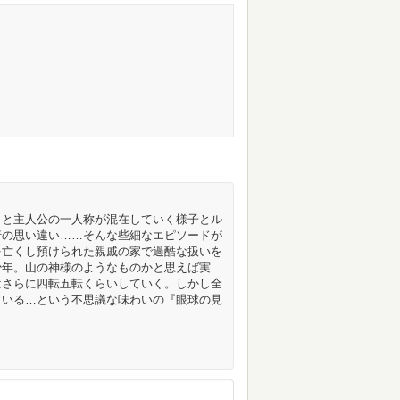
りと主人公の一人称が混在していく様子とル
行の思い違い……そんな些細なエピソードが
を亡くし預けられた親戚の家で過酷な扱いを
少年。山の神様のようなものかと思えば実
はさらに四転五転くらいしていく。しかし全
ている…という不思議な味わいの『眼球の見