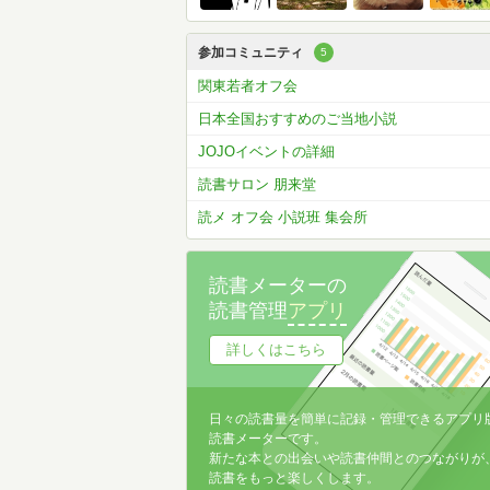
参加コミュニティ
5
関東若者オフ会
日本全国おすすめのご当地小説
JOJOイベントの詳細
読書サロン 朋来堂
読メ オフ会 小説班 集会所
読書メーターの
読書管理
アプリ
詳しくはこちら
日々の読書量を簡単に記録・管理できるアプリ
読書メーターです。
新たな本との出会いや読書仲間とのつながりが
読書をもっと楽しくします。