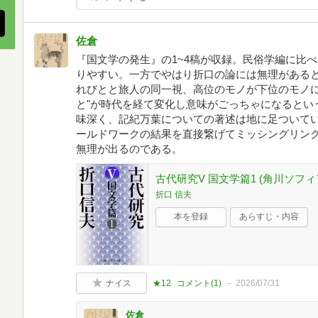
佐倉
『国文学の発生』の1~4稿が収録。民俗学編に比
りやすい。一方でやはり折口の論には無理がある
れびとと旅人の同一視、高位のモノが下位のモノに
と"が時代を経て変化し意味がごっちゃになるとい
味深く、記紀万葉についての著述は地に足ついて
ールドワークの結果を直接繋げてミッシングリン
無理が出るのである。
古代研究V 国文学篇1 (角川ソフィ
折口 信夫
本を登録
あらすじ・内容
ナイス
★12
コメント(
1
)
2026/07/31
佐倉