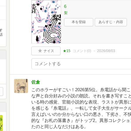
6
梨
本を登録
あらすじ・内容
す
話
ナイス
★15
コメント(
0
)
2026/08/03
佐倉
このホラーがすごい！2026第5位。糸電話から聞
な声と自分好みの小説の朗読。それを書き写すこ
いる時の感覚、官能小説的な表現、ラストが異形
を感じる『糸電話』、一転して女子大生がサーク
言えばいいのか分からない口の悪さ、下劣さ、不
的な『お札の落書き』がトップ2。異形コレクショ
たのと同じ人なだけはある。