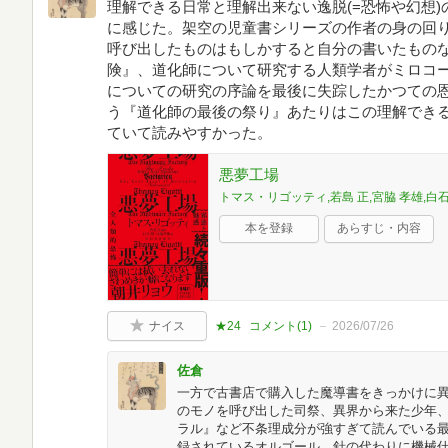
理解できる日常と理解出来ない逸脱(=恐怖や幻想
に感じた。架空の児童書シリーズの作者の身の回
呼び出したものはもしかすると自分の書いたもの
険』、道化師について研究する人類学者がミロコ
についての研究の序論を最後に失踪したかつての
う『道化師の最後の祭り』あたりはこの理解でき
ていて読みやすかった。
悪夢工場
トマス・リゴッティ,若島 正,宮脇 孝雄,白石
本を登録
あらすじ・内容
ナイス
★24
コメント(
1
)
2026/07/26
佐倉
一方で古書店で購入した魔導書をきっかけに
のモノを呼び出した司祭、異界から来た少年
ラル』など不条理成分が強すぎて読んでいる
録されているオルゴール、針の代わりに機械