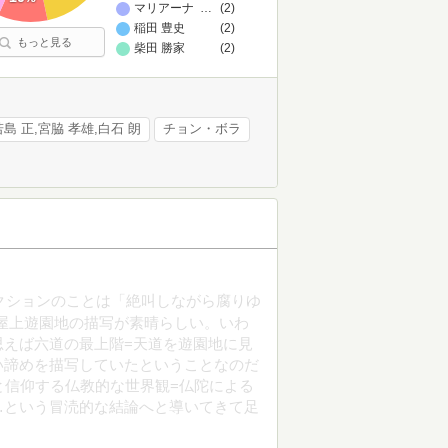
マリアーナ・エンリケス
…
(2)
稲田 豊史
(2)
もっと見る
柴田 勝家
(2)
島 正,宮脇 孝雄,白石 朗
チョン・ボラ
クションのことは「絶叫しながら腐りゆ
屋上遊園地の描写が素晴らしい。いわ
思えば六道の最上階=天道を遊園地に見
い諦めを描写していたということなのだ
と信仰する仏教的な世界観=仏陀による
…という冒涜的な結論へと導いてきて足