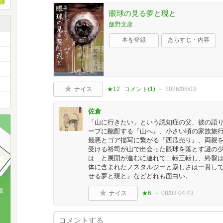
眼球の見る夢と現と
飯野文彦
本を登録
あらすじ・内容
ナイス
★12
コメント(
1
)
2026/08/03
佐倉
「山に行きたい」という認知症の父、彼の語
ープに酩酊する『山へ』、小さい頃の家族旅
最悪とゴア描写に繋がる『西瓜売り』、両親
受ける裕司が山で出会った眼球を落とす謎の
は…と展開が進むに連れて二転三転し、終盤
体に含まれたノスタルジーと寂しさは一貫し
せる夢と現と』などどれも面白い。
版
ナイス
★6
08/03 04:43
、