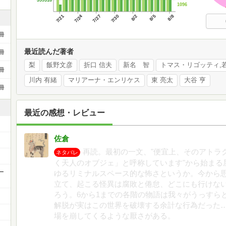
1096
7/21
7/24
7/27
7/30
8/2
8/5
8/8
冊
最近読んだ著者
冊
梨
飯野文彦
折口 信夫
新名 智
トマス・リゴッティ,若
冊
川内 有緒
マリアーナ・エンリケス
東 亮太
大谷 亨
冊
最近の感想・レビュー
佐倉
再読。最初の一文、"便宜上、そのアトラ
ネタバレ
く天人のオブジェ」と呼称しています"から始まる
ー
ゆるリミナルスペース的な怖さというか。今から
立て、起こる怪異は腐敗と倦怠、どこにも行けな
ろう。6から1までの各階の物語は我々がうっすら
解脱が実はこの世界を破壊する余計な行為だった
場を崩してくるような厭さがある。