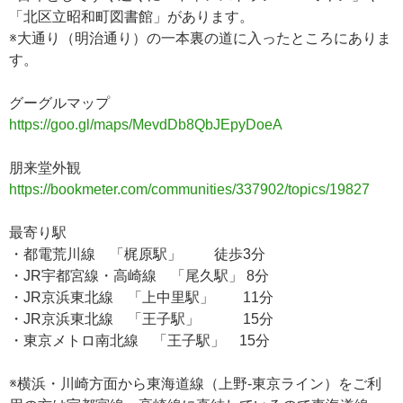
「北区立昭和町図書館」があります。
※大通り（明治通り）の一本裏の道に入ったところにありま
す。
グーグルマップ
https://goo.gl/maps/MevdDb8QbJEpyDoeA
朋来堂外観
https://bookmeter.com/communities/337902/topics/19827
最寄り駅
・都電荒川線 「梶原駅」 徒歩3分
・JR宇都宮線・高崎線 「尾久駅」 8分
・JR京浜東北線 「上中里駅」 11分
・JR京浜東北線 「王子駅」 15分
・東京メトロ南北線 「王子駅」 15分
※横浜・川崎方面から東海道線（上野-東京ライン）をご利