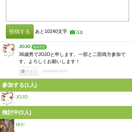
投稿する
あと
10240
文字
写真
JOJO
参加予定
36歳男でJOJOと申します。一部と二部両方参加で
す。よろしくお願いします！
2024/05/29 14:31
ナイス
参加する(1人)
JOJO
検討中(3人)
ゆか