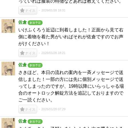
っていれば服装の特徴などあれば教えてください。
2026/01/28 18:31
ナイス
佐倉
参加予定
いけふくろう近辺に到着しました！正面から見て右
側に着物を着た男がいればそれが佐倉ですのでお声
がけください！
2026/01/28 18:21
ナイス
佐倉
参加予定
さきほど、本日の流れの案内を一斉メッセージで送
信しました！一部の方には先に個別メッセージで送
ってしまったのですが、19時以降にいらっしゃる場
合のオートロック解錠方法を追記しておりますので
ご一読ください。
2026/01/28 07:29
ナイス
佐倉
参加予定