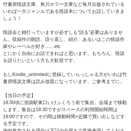
竹書房怪談文庫、角川ホラー文庫など毎月出版されている
いわば一大ジャンルである怪談本についてお話していきま
しょう！
怪談会と銘打っていますが必ずしも“語る”必要はありませ
ん。収録作の朗読、語り直し、紹介、あるいはこの怪談作
家やレーベルが好き……etc
とにかく自由にお話できればと思います。もちろん、怪談
を語りたいという方も大歓迎です。
もしKindle_unlimitedに登録していらっしゃる方がいれば竹
書房怪談文庫は読み放題になっています。ご参考までに。
【当日の予定】
18:30頃に池袋駅東口いけふくろう前で集合。会場まで移動
します。集合は18:30ですがスペースの利用開始時間は
19:00ですので、その間は移動時間+近隣で買い出しなどす
る予定です。
途中参加される場合は下記の会場まで直接来場してくださ