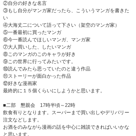
②自分の好きな名言
③もし自分がマンガ家だったら、こういうマンガを書きた
い
④大海丈二について語って下さい（架空のマンガ家）
⑤一番最初に買ったマンガ
⑥今一番読んでほしいマンガ、マンガ家
⑦大人買いした、したいマンガ
⑧このマンガのこのキャラが好き
⑨この世界に行ってみたいです。
⑩読んでみたら思っていたのと違う作品
⑪ストーリーが面白かった作品
⑫好きな漫画家
最終的に１５個くらいにしようかと思います。
■二部 懇親会 17時半頃～22時
飲食有りとなります。スーパーまで買い出しやデリバリー
注文などします。
お酒をのみながら漫画の話を中心に雑談できればいいかな
と思います。