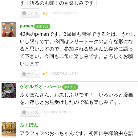
す！語るのも聞くのも楽しみです！
2022/06/03 23:38
ナイス
★2
p-man
参加予定
40男のp-manです。3回目も開催できるとは、うれし
いし限りです。今回はフリートークのような形にな
ると思いますので、参加される皆さんは存分に語っ
て下さい。今回も非常に楽しみです。よろしくお願
いします。
2022/06/01 13:34
ナイス
★2
ゲオルギオ・ハーン
参加予定
ふくぽんさん、お久しぶりです！ いろいろと漫画
をご存じとお見受けしたので私も楽しみです。
2022/05/31 20:10
ナイス
ふくぽん
アラフィフのおっちゃんです。初回に手塚治虫を語