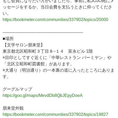
もし会員になりたい方がいましたら、事前に私JOJO宛にメ
ッセージをするか、当日会費を支払うときに仰ってくださ
い。
https://bookmeter.com/communities/337902/topics/20000
-------------------------------------------------------------
■場所
【文学サロン朋来堂】
東京都北区昭和町３丁目８−１４ 富永ビル 1階
※目印としてすぐ近くに「中華レストラン バーミヤン」や
「北区立昭和町図書館」があります。
※大通り（明治通り）の一本裏の道に入ったところにありま
す。
グーグルマップ
https://goo.gl/maps/MevdDb8QbJEpyDoeA
朋来堂外観
https://bookmeter.com/communities/337902/topics/19827