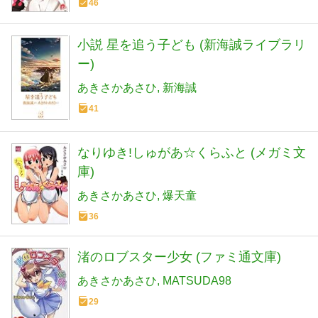
46
小説 星を追う子ども (新海誠ライブラリ
ー)
あきさかあさひ
新海誠
41
なりゆき!しゅがあ☆くらふと (メガミ文
庫)
あきさかあさひ
爆天童
36
渚のロブスター少女 (ファミ通文庫)
あきさかあさひ
MATSUDA98
29