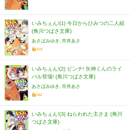
いみちぇん!(1) 今日からひみつの二人組
(角川つばさ文庫)
あさばみゆき
市井あさ
479
いみちぇん!(2) ピンチ! 矢神くんのライ
バル登場! (角川つばさ文庫)
あさばみゆき
市井あさ
342
いみちぇん!(3) ねらわれた主さま (角川
つばさ文庫)