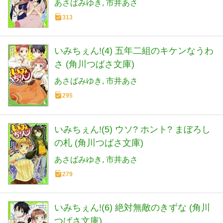
あさばみゆき
市井あさ
313
いみちぇん!(4) 五年二組のキケンなうわ
さ (角川つばさ文庫)
あさばみゆき
市井あさ
295
いみちぇん!(5) ウソ? ホント? まぼろし
の札 (角川つばさ文庫)
あさばみゆき
市井あさ
279
いみちぇん!(6) 絶対無敵のきずな (角川
つばさ文庫)