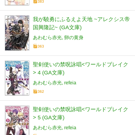
383
我が驍勇にふるえよ天地 ~アレクシス帝
国興隆記~ (GA文庫)
あわむら赤光
卵の黄身
363
聖剣使いの禁呪詠唱<ワールドブレイク
> 4 (GA文庫)
あわむら赤光
refeia
362
聖剣使いの禁呪詠唱<ワールドブレイク
> 5 (GA文庫)
あわむら赤光
refeia