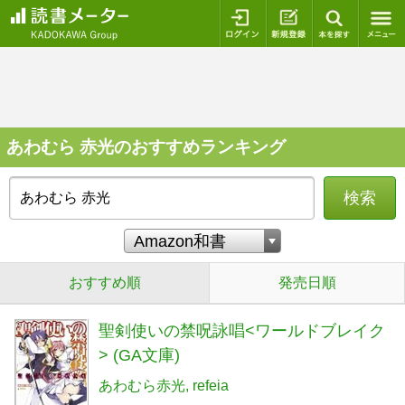
ログイン
新規登録
本を探
あわむら 赤光のおすすめランキング
検索
おすすめ順
発売日順
聖剣使いの禁呪詠唱<ワールドブレイク
> (GA文庫)
あわむら赤光
refeia