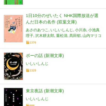
1日10分のぜいたく NHK国際放送が選
んだ日本の名作 (双葉文庫)
あさのあつこ
いしいしんじ
小川糸
小池真
理子
沢木耕太郎
重松清
髙田郁
山内マリコ
1376
ポーの話 (新潮文庫)
いしいしんじ
1329
東京夜話 (新潮文庫)
いしいしんじ
998