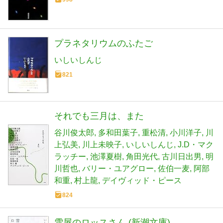
プラネタリウムのふたご
いしいしんじ
821
それでも三月は、また
谷川俊太郎
多和田葉子
重松清
小川洋子
川
上弘美
川上未映子
いしいしんじ
J.D・マク
ラッチー
池澤夏樹
角田光代
古川日出男
明
川哲也
バリー・ユアグロー
佐伯一麦
阿部
和重
村上龍
デイヴィッド・ピース
824
雪屋のロッスさん (新潮文庫)