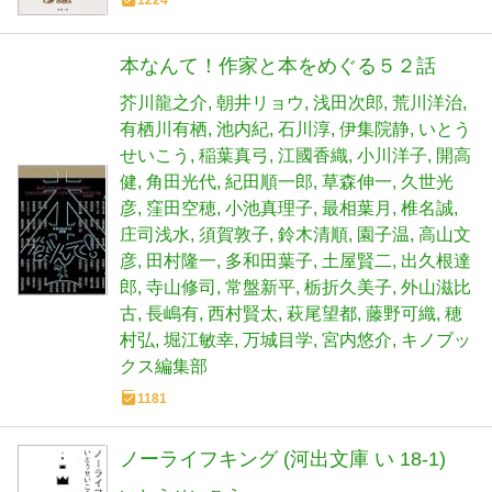
1224
本なんて！作家と本をめぐる５２話
芥川龍之介
朝井リョウ
浅田次郎
荒川洋治
有栖川有栖
池内紀
石川淳
伊集院静
いとう
せいこう
稲葉真弓
江國香織
小川洋子
開高
健
角田光代
紀田順一郎
草森伸一
久世光
彦
窪田空穂
小池真理子
最相葉月
椎名誠
庄司浅水
須賀敦子
鈴木清順
園子温
高山文
彦
田村隆一
多和田葉子
土屋賢二
出久根達
郎
寺山修司
常盤新平
栃折久美子
外山滋比
古
長嶋有
西村賢太
萩尾望都
藤野可織
穂
村弘
堀江敏幸
万城目学
宮内悠介
キノブッ
クス編集部
1181
ノーライフキング (河出文庫 い 18-1)