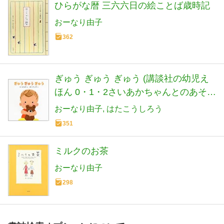
ひらがな暦 三六六日の絵ことば歳時記
おーなり由子
362
ぎゅう ぎゅう ぎゅう (講談社の幼児え
ほん 0・1・2さいあかちゃんとのあそび
えほん)
おーなり由子
はたこうしろう
351
ミルクのお茶
おーなり由子
298