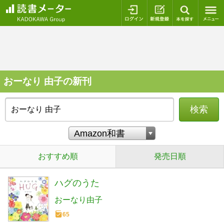
ログイン
新規登録
本を探
おーなり 由子の新刊
検索
おすすめ順
発売日順
ハグのうた
おーなり由子
65