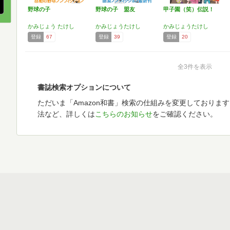
野球の子
野球の子 盟友
甲子園（笑）伝説！
かみじょう たけし
かみじょうたけし
かみじょうたけし
登録
67
登録
39
登録
20
全3件を表示
書誌検索オプションについて
ただいま「Amazon和書」検索の仕組みを変更しておりま
法など、詳しくは
こちらのお知らせ
をご確認ください。