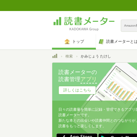
Amazo
トップ
読書メーターと
トップ
検索
かみじょう たけし
読書メーターの
読書管理
アプリ
詳しくはこちら
日々の読書量を簡単に記録・管理できるアプリ
読書メーターです。
新たな本との出会いや読書仲間とのつながりが
読書をもっと楽しくします。