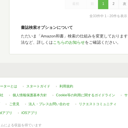
最初
前
1
2
次
全33件中 1 - 20件を表示
書誌検索オプションについて
ただいま「Amazon和書」検索の仕組みを変更しておりま
法など、詳しくは
こちらのお知らせ
をご確認ください。
ーターとは
スタートガイド
利用規約
社
個人情報保護基本方針
Cookie等の利用に関するガイドライン
サ
ご意見
法人・プレスお問い合わせ
リクエストコミュニティ
oidアプリ
iOSアプリ
ラムによる収益を得ています