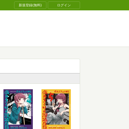
新規登録(無料)
ログイン