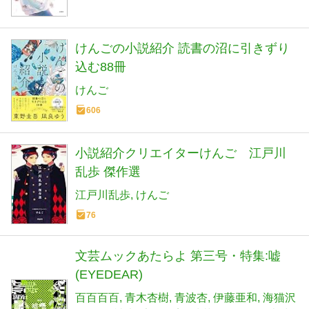
けんごの小説紹介 読書の沼に引きずり
込む88冊
けんご
606
小説紹介クリエイターけんご 江戸川
乱歩 傑作選
江戸川乱歩
けんご
76
文芸ムックあたらよ 第三号・特集:嘘
(EYEDEAR)
百百百百
青木杏樹
青波杏
伊藤亜和
海猫沢