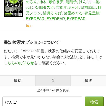
めろん
神木
寒竹泉美
清繭子
けんご
古池
ねじ
榮織タスク
市街地ギャオ
筑前助広
虹
乃ノラン
望月くらげ
諸星めぐる
夢見里龍
EYEDEAR
EYEDEAR
EYEDEAR
4
書誌検索オプションについて
ただいま「Amazon和書」検索の仕組みを変更しておりま
す。検索で本が見つからない場合の対処法など、詳しくは
こちらのお知らせ
をご確認ください。
最初
1
最後
全4件中 1-4 件を表示
検索