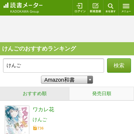
ログイン
新規登録
本を探
けんごのおすすめランキング
検索
おすすめ順
発売日順
ワカレ花
けんご
736