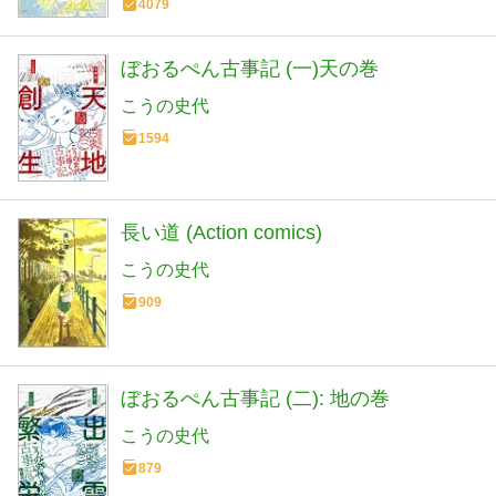
4079
ぼおるぺん古事記 (一)天の巻
こうの史代
1594
長い道 (Action comics)
こうの史代
909
ぼおるぺん古事記 (二): 地の巻
こうの史代
879