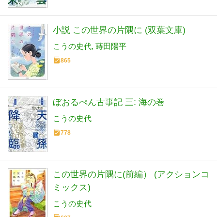
小説 この世界の片隅に (双葉文庫)
こうの史代
蒔田陽平
865
ぼおるぺん古事記 三: 海の巻
こうの史代
778
この世界の片隅に(前編） (アクションコ
ミックス)
こうの史代