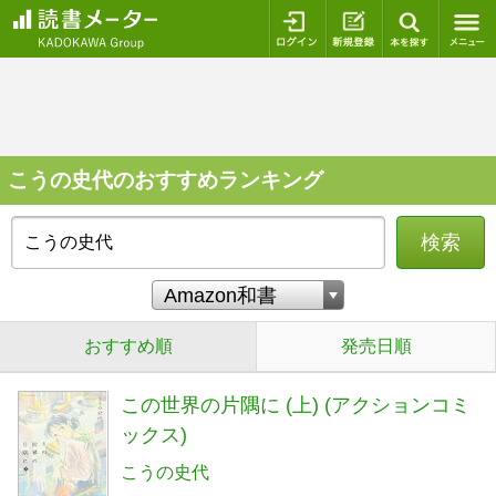
ログイン
新規登録
本を探
こうの史代のおすすめランキング
検索
おすすめ順
発売日順
この世界の片隅に (上) (アクションコミ
ックス)
こうの史代